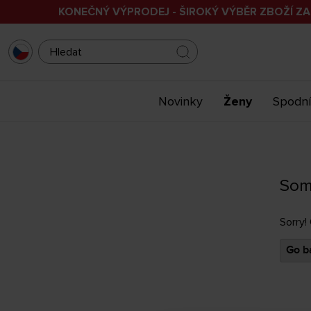
KONEČNÝ VÝPRODEJ - ŠIROKÝ VÝBĚR ZBOŽÍ ZA
Novinky
Ženy
Spodní
Som
Sorry!
Go ba