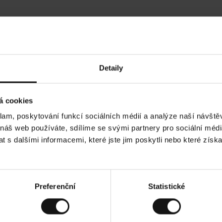
Hodnocení našich zákazníků
Detaily
•
Tods T
•
05.08.2026
05
O
KUPUJÍCÍ
á cookies
v
ě
17.07.2026
ř
e
klam, poskytování funkcí sociálních médií a analýze naší návšt
n
ý
kvalita! A stále cenově dostupné!
z
Všechno dle oče
 náš web používáte, sdílíme se svými partnery pro sociální média
á
k
a
 s dalšími informacemi, které jste jim poskytli nebo které získa
z
n
í
k
ad. Zobrazit původní verzi.
Toto je překlad. Zobr
Preferenční
Statistické