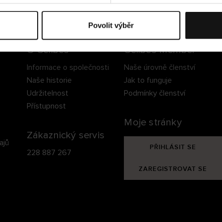
ezpečné doručení
Bezpečná platba
60 dní právo na vrá
Povolit výběr
O Cellbes
Cellbes Member
Informace o společnosti
Naše úrovně členství
Naše historie
Jak to funguje
Udržitelnost
Podmínky členství
Přístupnost
Moje stránky
Zákaznický servis
ajů
PŘIHLÁSIT SE
228 887 267
ZAREGISTROVAT SE