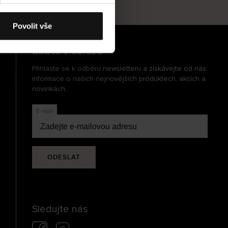
cení
Povolit vše
Buďte v obraze
Přihlaste se k odběru newsletteru a získávejte od nás
informace o našich nejnovějších produktech, akcích a
novinkách.
E-mail
ODESLAT
Sledujte nás