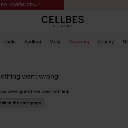
 POLOVIČNÍ CENU*
 prádlo
Bydlení
Muži
Výprodej
Značky
Ná
ething went wrong!
 Our developers have been notified.
ck to the start page