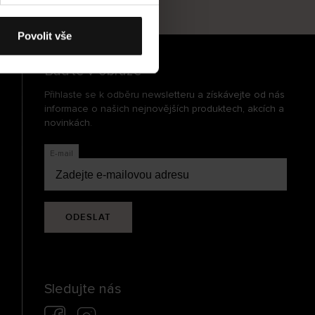
cení
Povolit vše
Buďte v obraze
Přihlaste se k odběru newsletteru a získávejte od nás
informace o našich nejnovějších produktech, akcích a
novinkách.
E-mail
ODESLAT
Sledujte nás