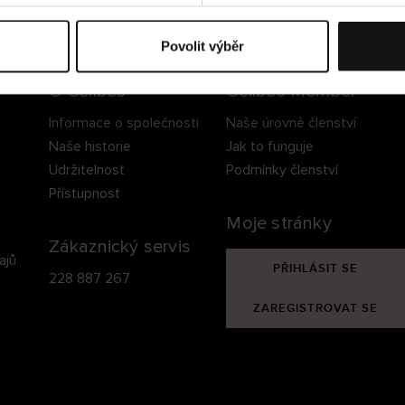
ezpečné doručení
Bezpečná platba
60 dní právo na vrá
Povolit výběr
O Cellbes
Cellbes Member
Informace o společnosti
Naše úrovně členství
Naše historie
Jak to funguje
Udržitelnost
Podmínky členství
Přístupnost
Moje stránky
Zákaznický servis
ajů
PŘIHLÁSIT SE
228 887 267
ZAREGISTROVAT SE