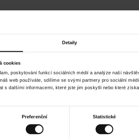
Hodnocení našich zákazníků
Detaily
•
Ines P
•
05.08.2026
05.
O
KUPUJÍCÍ
á cookies
v
ě
16.07.2026
ř
e
klam, poskytování funkcí sociálních médií a analýze naší návšt
n
ý
í je obvykle velmi rychlé - do 5 pracovních dnů,
z
Vynikající kvalit
 náš web používáte, sdílíme se svými partnery pro sociální média
á
 zboží je nekonečný příběh smutku - může trvat až
k
a
ích dnů.
 s dalšími informacemi, které jste jim poskytli nebo které získa
z
n
í
k
d. Zobrazit původní verzi.
Toto je překlad. Zobr
Preferenční
Statistické