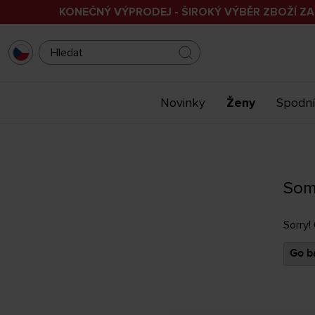
KONEČNÝ VÝPRODEJ - ŠIROKÝ VÝBĚR ZBOŽÍ ZA
Novinky
Ženy
Spodní
Som
Sorry!
Go ba