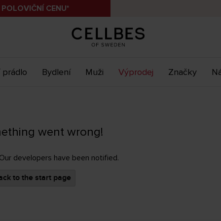
 POLOVIČNÍ CENU*
 prádlo
Bydlení
Muži
Výprodej
Značky
Ná
ething went wrong!
 Our developers have been notified.
ck to the start page