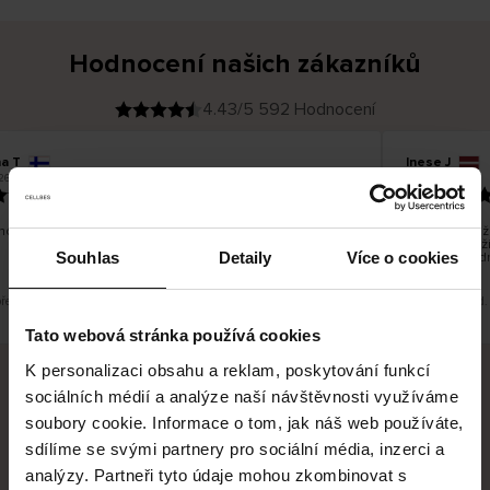
Hodnocení našich zákazníků
4.43/5 592 Hodnocení
na T
Inese J
O
KUPUJÍCÍ
26
05.08.2026
v
ě
19.07.2026
ř
e
n
ý
z
á
o dobré a dobré
Dodání zboží 
k
a
vrácení zboží
z
Souhlas
Detaily
Více o cookies
pracovních d
n
í
k
překlad. Zobrazit původní verzi.
Toto je překlad.
Tato webová stránka používá cookies
K personalizaci obsahu a reklam, poskytování funkcí
sociálních médií a analýze naší návštěvnosti využíváme
Bezpečné doručení
Bezpečná platba
soubory cookie. Informace o tom, jak náš web používáte,
sdílíme se svými partnery pro sociální média, inzerci a
60 dní právo na vrácení
analýzy. Partneři tyto údaje mohou zkombinovat s