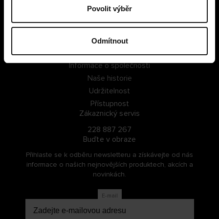
Povolit výběr
PŘIHLÁSIT SE
ZAREGISTROVAT SE
Odmítnout
O Cellbes
Informace o společnosti
Naše historie
Udržitelnost
Přístupnost
Zákaznický servis
228 887 267
Buďte v obraze
Přihlaste se k odběru newsletteru a získávejte od nás
informace o našich nejnovějších produktech, akcích a
novinkách.
E-mail