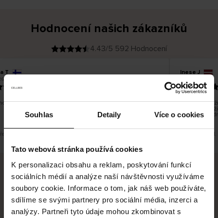
Hodnocení našich zákazníků
4.43/5 592 Hodnocení
a T
Inese J
O
KUPUJÍCÍ
26
05.08.2026
v
ě
19.07.2026
ř
e
n
ý
z
á
o dobré a dobré
Dodání zboží 
k
a
vrácení zboží
z
Souhlas
Detaily
Více o cookies
pracovních dn
n
í
k
překlad. Zobrazit původní verzi.
Toto je překlad.
Tato webová stránka používá cookies
K personalizaci obsahu a reklam, poskytování funkcí
sociálních médií a analýze naší návštěvnosti využíváme
Bezpečné doručení
Bezpečná platba
soubory cookie. Informace o tom, jak náš web používáte,
sdílíme se svými partnery pro sociální média, inzerci a
60 dní právo na vrácení
analýzy. Partneři tyto údaje mohou zkombinovat s