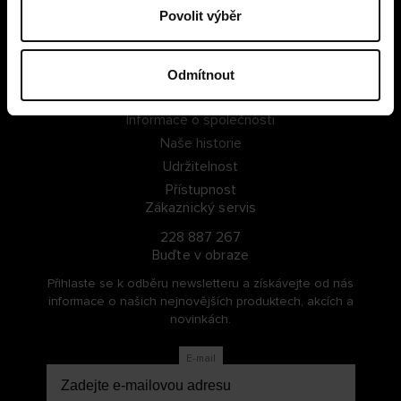
Povolit výběr
PŘIHLÁSIT SE
ZAREGISTROVAT SE
Odmítnout
O Cellbes
Informace o společnosti
Naše historie
Udržitelnost
Přístupnost
Zákaznický servis
228 887 267
Buďte v obraze
Přihlaste se k odběru newsletteru a získávejte od nás
informace o našich nejnovějších produktech, akcích a
novinkách.
E-mail