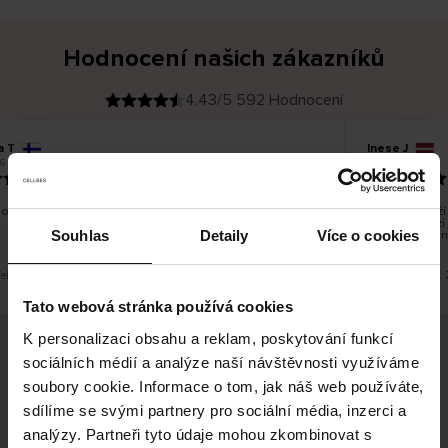
Hodnocení našich zákazníků
4.43/5 592 Hodnocení
a T
Inese J
O
KUPUJÍCÍ
6
05.08.2026
v
ě
19.07.2026
ř
e
n
ý
z
á
o dobré a dobré
Dodání zboží j
k
a
vrácení zboží
z
Souhlas
Detaily
Více o cookies
pracovních dn
n
í
k
řeklad. Zobrazit původní verzi.
Toto je překlad. 
Tato webová stránka používá cookies
K personalizaci obsahu a reklam, poskytování funkcí
sociálních médií a analýze naší návštěvnosti využíváme
Bezpečné doručení
Bezpečná platba
soubory cookie. Informace o tom, jak náš web používáte,
sdílíme se svými partnery pro sociální média, inzerci a
60 dní právo na vrácení
analýzy. Partneři tyto údaje mohou zkombinovat s