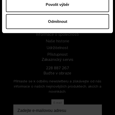
Povolit výběr
PŘIHLÁSIT SE
ZAREGISTROVAT SE
Odmítnout
O Cellbes
Informace o společnosti
Naše historie
Udržitelnost
Přístupnost
Zákaznický servis
228 887 267
Buďte v obraze
Přihlaste se k odběru newsletteru a získávejte od nás
informace o našich nejnovějších produktech, akcích a
novinkách.
E-mail