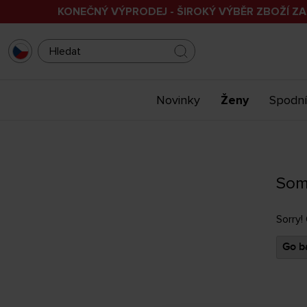
KONEČNÝ VÝPRODEJ - ŠIROKÝ VÝBĚR ZBOŽÍ ZA
Novinky
Ženy
Spodní
Som
Sorry!
Go ba