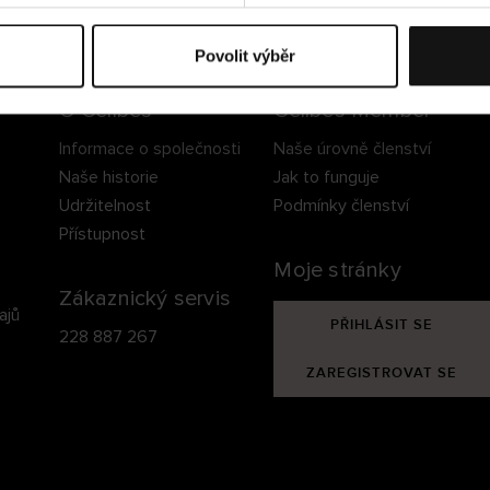
ezpečné doručení
Bezpečná platba
60 dní právo na vrá
Povolit výběr
O Cellbes
Cellbes Member
Informace o společnosti
Naše úrovně členství
Naše historie
Jak to funguje
Udržitelnost
Podmínky členství
Přístupnost
Moje stránky
Zákaznický servis
ajů
PŘIHLÁSIT SE
228 887 267
ZAREGISTROVAT SE