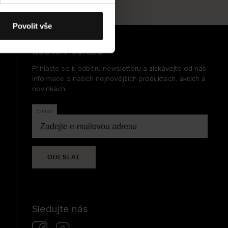
cení
Povolit vše
Buďte v obraze
Přihlaste se k odběru newsletteru a získávejte od nás
informace o našich nejnovějších produktech, akcích a
novinkách.
E-mail
ODESLAT
Sledujte nás