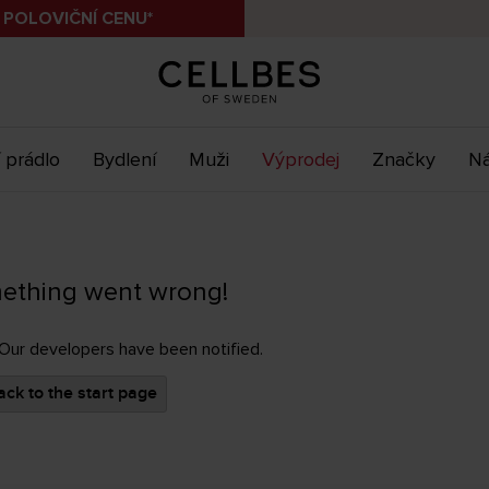
 POLOVIČNÍ CENU*
 prádlo
Bydlení
Muži
Výprodej
Značky
Ná
ething went wrong!
 Our developers have been notified.
ck to the start page