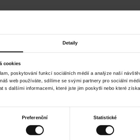
Hodnocení našich zákazníků
Detaily
•
Ines P
•
05.08.2026
05.0
O
KUPUJÍCÍ
á cookies
v
ě
16.07.2026
ř
e
klam, poskytování funkcí sociálních médií a analýze naší návšt
n
ý
 je obvykle velmi rychlé - do 5 pracovních dnů,
z
Vynikající kvalita!
 náš web používáte, sdílíme se svými partnery pro sociální média
á
zboží je nekonečný příběh smutku - může trvat až
k
a
h dnů.
 s dalšími informacemi, které jste jim poskytli nebo které získa
z
n
í
k
. Zobrazit původní verzi.
Toto je překlad. Zobraz
Preferenční
Statistické