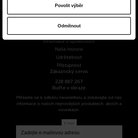
Povolit výběr
PŘIHLÁSIT SE
ZAREGISTROVAT SE
Odmítnout
O Cellbes
Informace o společnosti
Naše historie
Udržitelnost
Přístupnost
Zákaznický servis
228 887 267
Buďte v obraze
Přihlaste se k odběru newsletteru a získávejte od nás
informace o našich nejnovějších produktech, akcích a
novinkách.
E-mail