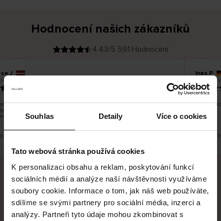
Hodnocení našich zákazníků
4.43/5 591 Hodnocení
se J
Ines P
O
KUPUJÍCÍ
05.08.2026
08.2026
v
ě
16.07.2026
ř
e
n
ý
z
á
dání zboží je obvykle velmi rychlé - do 5 pracovních dnů, ale
Vynikajíc
k
ácení zboží je nekonečný příběh smutku - může trvat až 20
a
z
Souhlas
Detaily
Více o cookies
acovních dnů.
n
í
k
o je překlad. Zobrazit původní verzi.
Toto je př
Tato webová stránka používá cookies
K personalizaci obsahu a reklam, poskytování funkcí
sociálních médií a analýze naší návštěvnosti využíváme
Bezpečné doručení
Bezpečná platba
soubory cookie. Informace o tom, jak náš web používáte,
sdílíme se svými partnery pro sociální média, inzerci a
60 dní právo na vrácení
analýzy. Partneři tyto údaje mohou zkombinovat s