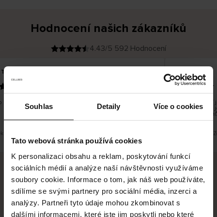
Hodnocení našich zákazníků
4.43/5 592 Hodnocení
 T
Inese J
O
KUPUJÍCÍ
05.08.2026
v
ě
19.07.2026
ř
e
n
ý
z
á
 dobré a dobré
Dodání zboží je
k
Souhlas
Detaily
Více o cookies
a
vrácení zboží 
z
pracovních dnů
n
í
k
eklad. Zobrazit původní verzi.
Toto je překlad. Z
Tato webová stránka používá cookies
K personalizaci obsahu a reklam, poskytování funkcí
sociálních médií a analýze naší návštěvnosti využíváme
soubory cookie. Informace o tom, jak náš web používáte,
Bezpečné doručení
Bezpečná platba
sdílíme se svými partnery pro sociální média, inzerci a
analýzy. Partneři tyto údaje mohou zkombinovat s
60 dní právo na vrácení
dalšími informacemi, které jste jim poskytli nebo které