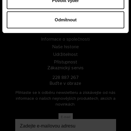
Povolit výběr
PŘIHLÁSIT SE
Odmítnout
ZAREGISTROVAT SE
O Cellbes
Informace o společnosti
Naše historie
Udržitelnost
Přístupnost
Zákaznický servis
228 887 267
Buďte v obraze
Přihlaste se k odběru newsletteru a získávejte od nás
informace o našich nejnovějších produktech, akcích a
novinkách.
E-mail