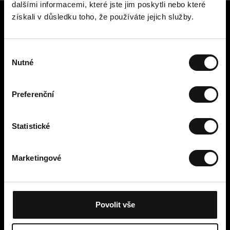
dalšími informacemi, které jste jim poskytli nebo které
získali v důsledku toho, že používáte jejich služby.
Zákaznický servis
Kontaktujte nás
V
Platba, poplatky, doručení a
Nutné
ý
vrácení
b
Snadné vrácení online
ě
Odstoupení od smlouvy
Preferenční
r
Obchodní podmínky
s
Zásady ochrany osobních údajů
o
Statistické
Cookies
u
Cellbes Member
h
Marketingové
Naše úrovně členství
l
Jak to funguje
a
Podmínky členství
s
u
Povolit vše
Moje stránky