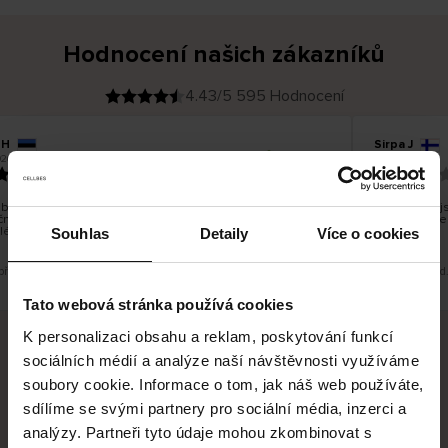
Hodnocení našich zákazníků
4.43/5 595 Hodnocení
 H
Sirpa J
O
KUPUJÍCÍ
026
09.08.2026
v
ě
22.07.2026
ř
e
n
ý
z
á
bylo dobré, ale je škoda, že si nemůžete vybrat kurýrní
S produkty j
k
čnost. Nedoručujete do balíkomatů DPD a Unisend, což
a
Legíny mi pe
z
lépe hodilo do místa vašeho bydliště.
n
Souhlas
Detaily
Více o cookies
í
k
 překlad. Zobrazit původní verzi.
Toto je překlad
Tato webová stránka používá cookies
K personalizaci obsahu a reklam, poskytování funkcí
sociálních médií a analýze naší návštěvnosti využíváme
Bezpečné doručení
Bezpečná platba
soubory cookie. Informace o tom, jak náš web používáte,
sdílíme se svými partnery pro sociální média, inzerci a
60 dní právo na vrácení
analýzy. Partneři tyto údaje mohou zkombinovat s