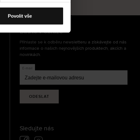
cení
Povolit vše
Buďte v obraze
Přihlaste se k odběru newsletteru a získávejte od nás
informace o našich nejnovějších produktech, akcích a
novinkách.
E-mail
ODESLAT
Sledujte nás