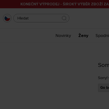
KONEČNÝ VÝPRODEJ - ŠIROKÝ VÝBĚR ZBOŽÍ ZA
Novinky
Ženy
Spodní
Som
Sorry!
Go ba