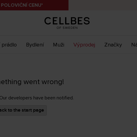
 POLOVIČNÍ CENU*
 prádlo
Bydlení
Muži
Výprodej
Značky
Ná
ething went wrong!
 Our developers have been notified.
ck to the start page