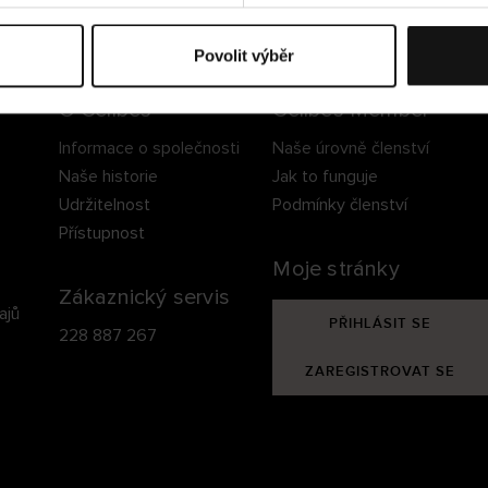
ezpečné doručení
Bezpečná platba
60 dní právo na vrá
Povolit výběr
O Cellbes
Cellbes Member
Informace o společnosti
Naše úrovně členství
Naše historie
Jak to funguje
Udržitelnost
Podmínky členství
Přístupnost
Moje stránky
Zákaznický servis
ajů
PŘIHLÁSIT SE
228 887 267
ZAREGISTROVAT SE