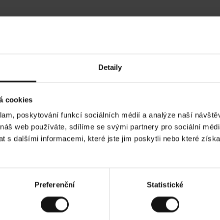
Hodnocení našich zákazníků
Detaily
•
Ines P
•
05.08.2026
05.
O
KUPUJÍCÍ
á cookies
v
ě
16.07.2026
ř
e
klam, poskytování funkcí sociálních médií a analýze naší návšt
n
ý
í je obvykle velmi rychlé - do 5 pracovních dnů,
z
Vynikající kvalit
 náš web používáte, sdílíme se svými partnery pro sociální média
á
 zboží je nekonečný příběh smutku - může trvat až
k
a
ích dnů.
 s dalšími informacemi, které jste jim poskytli nebo které získa
z
n
í
k
d. Zobrazit původní verzi.
Toto je překlad. Zobr
Preferenční
Statistické