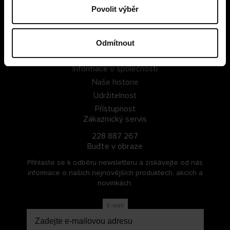
Povolit výběr
PŘIHLÁSIT SE
ZAREGISTROVAT SE
Odmítnout
O Cellbes
Informace o společnosti
Naše historie
Udržitelnost
Přístupnost
Zákaznický servis
228 887 267
Buďte v obraze
Přihlaste se k odběru newsletteru a získávejte od nás
informace o našich nejnovějších produktech, akcích a
novinkách.
E-mail