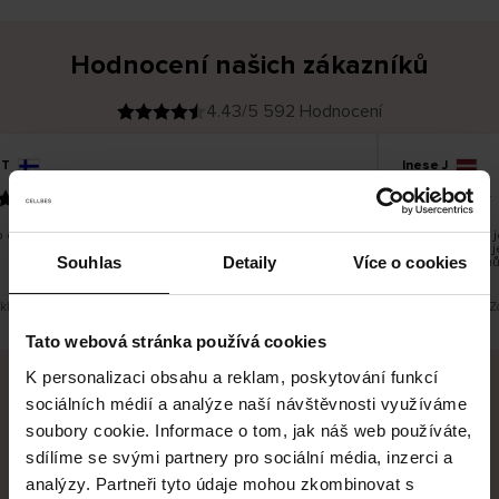
Hodnocení našich zákazníků
4.43/5 592 Hodnocení
 T
Inese J
O
KUPUJÍCÍ
05.08.2026
v
ě
19.07.2026
ř
e
n
ý
z
á
 dobré a dobré
Dodání zboží je
k
a
vrácení zboží 
z
Souhlas
Detaily
Více o cookies
pracovních dnů
n
í
k
eklad. Zobrazit původní verzi.
Toto je překlad. Z
Tato webová stránka používá cookies
K personalizaci obsahu a reklam, poskytování funkcí
sociálních médií a analýze naší návštěvnosti využíváme
Bezpečné doručení
Bezpečná platba
soubory cookie. Informace o tom, jak náš web používáte,
sdílíme se svými partnery pro sociální média, inzerci a
60 dní právo na vrácení
analýzy. Partneři tyto údaje mohou zkombinovat s