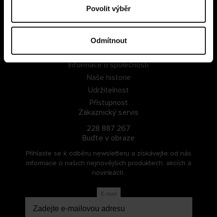
Povolit výběr
PŘIHLÁSIT SE
ZAREGISTROVAT SE
Odmítnout
O Cellbes
Informace o společnosti
Naše historie
Udržitelnost
Přístupnost
Zákaznický servis
228 887 267
Buďte v obraze
Přihlaste se k odběru newsletteru a získávejte od nás
informace o našich nejnovějších produktech, akcích a
novinkách.
E-mail