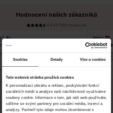
Hodnocení našich zákazníků
4.43/5 592 Hodnocení
a T
Inese J
O
KUPUJÍCÍ
6
05.08.2026
v
ě
19.07.2026
ř
e
n
ý
z
á
o dobré a dobré
Dodání zboží j
k
a
vrácení zboží
z
Souhlas
Detaily
Více o cookies
pracovních dn
n
í
k
řeklad. Zobrazit původní verzi.
Toto je překlad.
Tato webová stránka používá cookies
K personalizaci obsahu a reklam, poskytování funkcí
sociálních médií a analýze naší návštěvnosti využíváme
Bezpečné doručení
Bezpečná platba
soubory cookie. Informace o tom, jak náš web používáte,
sdílíme se svými partnery pro sociální média, inzerci a
60 dní právo na vrácení
analýzy. Partneři tyto údaje mohou zkombinovat s