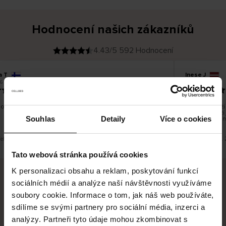
Hodnocení našich zákazníků
4.43/5 592 Hodnocení
a T
Inese J
O
KUPUJÍCÍ
6
05.08.2026
v
ě
19.07.2026
ř
e
n
ý
z
á
o dobré a dobré
Dodání zboží j
k
a
vrácení zboží
z
Souhlas
Detaily
Více o cookies
pracovních dn
n
í
k
řeklad. Zobrazit původní verzi.
Toto je překlad.
Tato webová stránka používá cookies
K personalizaci obsahu a reklam, poskytování funkcí
sociálních médií a analýze naší návštěvnosti využíváme
Bezpečné doručení
Bezpečná platba
soubory cookie. Informace o tom, jak náš web používáte,
sdílíme se svými partnery pro sociální média, inzerci a
60 dní právo na vrácení
analýzy. Partneři tyto údaje mohou zkombinovat s