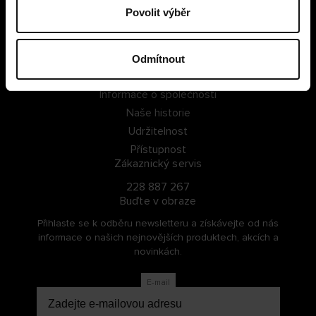
Povolit výběr
PŘIHLÁSIT SE
ZAREGISTROVAT SE
Odmítnout
O Cellbes
Informace o společnosti
Naše historie
Udržitelnost
Přístupnost
Zákaznický servis
228 887 267
Buďte v obraze
Přihlaste se k odběru newsletteru a získávejte od nás
informace o našich nejnovějších produktech, akcích a
novinkách.
E-mail