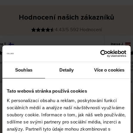
Hodnocení našich zákazníků
4.43/5 592 Hodnocení
na T
Inese J
O
KUPUJÍCÍ
26
05.08.2026
v
ě
19.07.2026
ř
e
n
ý
z
á
no dobré a dobré
Dodání zboží
k
a
vrácení zbož
z
Souhlas
Detaily
Více o cookies
pracovních d
n
í
k
 překlad. Zobrazit původní verzi.
Toto je překlad
Tato webová stránka používá cookies
K personalizaci obsahu a reklam, poskytování funkcí
sociálních médií a analýze naší návštěvnosti využíváme
Bezpečné doručení
Bezpečná platba
soubory cookie. Informace o tom, jak náš web používáte,
sdílíme se svými partnery pro sociální média, inzerci a
60 dní právo na vrácení
analýzy. Partneři tyto údaje mohou zkombinovat s