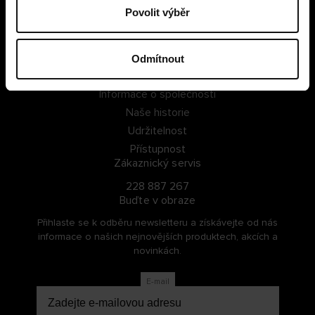
Povolit výběr
PŘIHLÁSIT SE
ZAREGISTROVAT SE
Odmítnout
O Cellbes
Informace o společnosti
Naše historie
Udržitelnost
Přístupnost
Zákaznický servis
228 887 267
Buďte v obraze
Přihlaste se k odběru newsletteru a získávejte od nás
informace o našich nejnovějších produktech, akcích a
novinkách.
E-mail