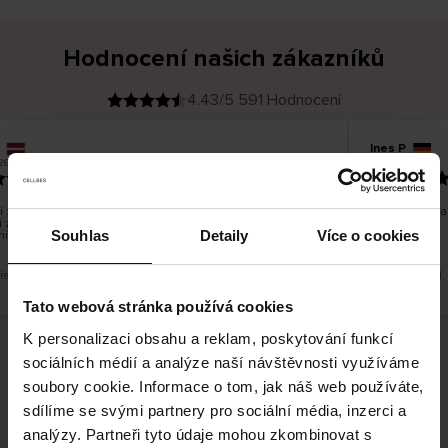
Hodnocení našich zákazníků
4.43/5 591 Hodnocení
Ines P
O
KUPUJÍCÍ
05.08.2026
26
v
ě
16.07.2026
ř
e
n
ý
z
á
zboží je obvykle velmi rychlé - do 5 pracovních dnů, ale
Vynikající kv
k
 zboží je nekonečný příběh smutku - může trvat až 20
a
z
Souhlas
Detaily
Více o cookies
ních dnů.
n
í
k
překlad. Zobrazit původní verzi.
Toto je překlad.
Tato webová stránka používá cookies
K personalizaci obsahu a reklam, poskytování funkcí
sociálních médií a analýze naší návštěvnosti využíváme
Bezpečné doručení
Bezpečná platba
soubory cookie. Informace o tom, jak náš web používáte,
sdílíme se svými partnery pro sociální média, inzerci a
60 dní právo na vrácení
analýzy. Partneři tyto údaje mohou zkombinovat s