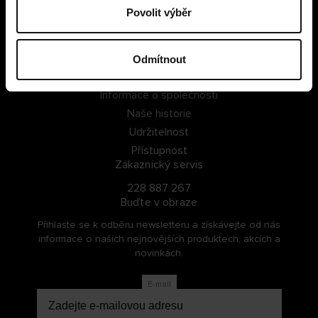
Povolit výběr
PŘIHLÁSIT SE
ZAREGISTROVAT SE
Odmítnout
O Cellbes
Informace o společnosti
Naše historie
Udržitelnost
Přístupnost
Zákaznický servis
228 887 267
Buďte v obraze
Přihlaste se k odběru newsletteru a získávejte od nás
informace o našich nejnovějších produktech, akcích a
novinkách.
E-mail