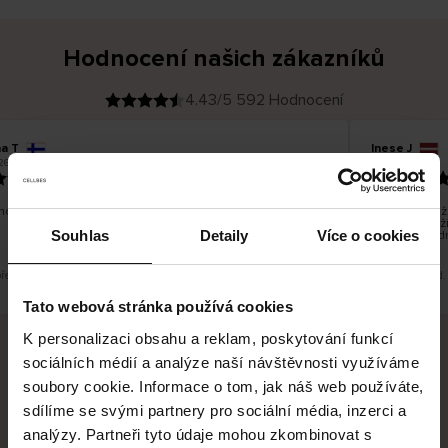
Hodnocení našich zákazníků
4.43/5 592 Hodnocení
na T
Inese J
O
KUPUJÍCÍ
26
05.08.2026
v
ě
19.07.2026
ř
e
n
ý
z
á
o dobré a dobré
Dodání zboží 
k
a
vrácení zboží
z
Souhlas
Detaily
Více o cookies
pracovních d
n
í
k
překlad. Zobrazit původní verzi.
Toto je překlad.
Tato webová stránka používá cookies
K personalizaci obsahu a reklam, poskytování funkcí
sociálních médií a analýze naší návštěvnosti využíváme
Bezpečné doručení
Bezpečná platba
soubory cookie. Informace o tom, jak náš web používáte,
sdílíme se svými partnery pro sociální média, inzerci a
60 dní právo na vrácení
analýzy. Partneři tyto údaje mohou zkombinovat s