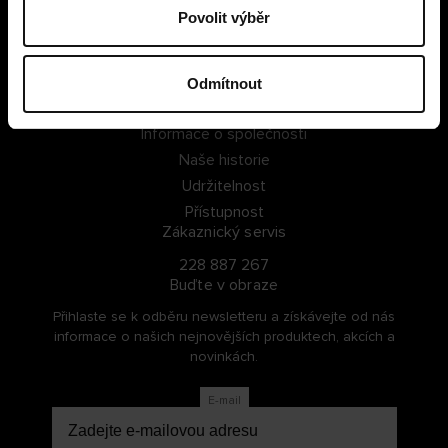
Povolit výběr
PŘIHLÁSIT SE
ZAREGISTROVAT SE
Odmítnout
O Cellbes
Informace o společnosti
Naše historie
Udržitelnost
Přístupnost
Zákaznický servis
228 887 267
Buďte v obraze
Přihlaste se k odběru newsletteru a získávejte od nás
informace o našich nejnovějších produktech, akcích a
novinkách.
E-mail