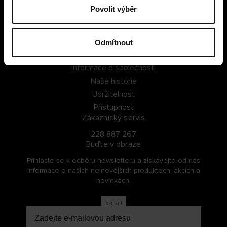
Povolit výběr
PŘIHLÁSIT SE
ZAREGISTROVAT SE
Odmítnout
O Cellbes
Informace o společnosti
Naše historie
Udržitelnost
Přístupnost
Zákaznický servis
228 887 267
Buďte v obraze
Přihlaste se k odběru newsletteru a získávejte od nás
informace o našich nejnovějších produktech, akcích a
novinkách.
E-mail