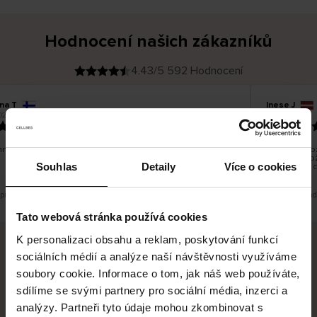
Hodnocení našich zákazníků
4.43/5 592 Hodnocení
ina T
Inese J
O
KUPUJÍCÍ
026
05.08.2026
v
ě
19.07.2026
ř
e
n
ý
z
á
no dobré a dobré
Dodání zboží
k
a
vrácení zbož
z
Souhlas
Detaily
Více o cookies
pracovních 
n
í
k
 překlad. Zobrazit původní verzi.
Toto je překlad
Tato webová stránka používá cookies
K personalizaci obsahu a reklam, poskytování funkcí
sociálních médií a analýze naší návštěvnosti využíváme
Bezpečné doručení
Bezpečná platba
soubory cookie. Informace o tom, jak náš web používáte,
sdílíme se svými partnery pro sociální média, inzerci a
60 dní právo na vrácení
analýzy. Partneři tyto údaje mohou zkombinovat s