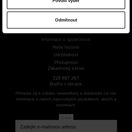
Povolit výběr
PŘIHLÁSIT SE
Odmítnout
ZAREGISTROVAT SE
O Cellbes
Informace o společnosti
Naše historie
Udržitelnost
Přístupnost
Zákaznický servis
228 887 267
Buďte v obraze
Přihlaste se k odběru newsletteru a získávejte od nás
informace o našich nejnovějších produktech, akcích a
novinkách.
E-mail