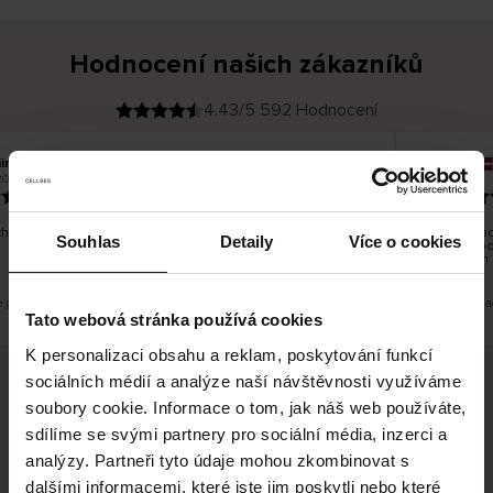
Hodnocení našich zákazníků
4.43/5 592 Hodnocení
ina T
Inese J
O
KUPUJÍCÍ
2026
05.08.2026
v
ě
19.07.2026
ř
e
n
ý
z
á
hno dobré a dobré
Dodání zbož
k
Souhlas
Detaily
Více o cookies
a
vrácení zbo
z
pracovních 
n
í
k
e překlad. Zobrazit původní verzi.
Toto je překla
Tato webová stránka používá cookies
K personalizaci obsahu a reklam, poskytování funkcí
sociálních médií a analýze naší návštěvnosti využíváme
soubory cookie. Informace o tom, jak náš web používáte,
Bezpečné doručení
Bezpečná platba
sdílíme se svými partnery pro sociální média, inzerci a
analýzy. Partneři tyto údaje mohou zkombinovat s
60 dní právo na vrácení
dalšími informacemi, které jste jim poskytli nebo které