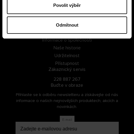
Povolit výběr
PŘIHLÁSIT SE
ZAREGISTROVAT SE
Odmítnout
O Cellbes
Informace o společnosti
Naše historie
Udržitelnost
Přístupnost
Zákaznický servis
228 887 267
Buďte v obraze
Přihlaste se k odběru newsletteru a získávejte od nás
informace o našich nejnovějších produktech, akcích a
novinkách.
E-mail