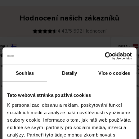
Hodnocení našich zákazníků
4.43/5 592 Hodnocení
ina T
Inese J
O
KUPUJÍCÍ
026
05.08.2026
v
ě
19.07.2026
ř
e
n
ý
z
á
hno dobré a dobré
Dodání zboží
k
a
vrácení zbo
z
Souhlas
Detaily
Více o cookies
pracovních 
n
í
k
e překlad. Zobrazit původní verzi.
Toto je překla
Tato webová stránka používá cookies
K personalizaci obsahu a reklam, poskytování funkcí
sociálních médií a analýze naší návštěvnosti využíváme
Bezpečné doručení
Bezpečná platba
soubory cookie. Informace o tom, jak náš web používáte,
sdílíme se svými partnery pro sociální média, inzerci a
60 dní právo na vrácení
analýzy. Partneři tyto údaje mohou zkombinovat s