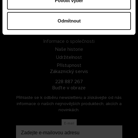
Povolit výběr
PŘIHLÁSIT SE
Odmítnout
ZAREGISTROVAT SE
O Cellbes
Informace o společnosti
Naše historie
Udržitelnost
Přístupnost
Zákaznický servis
228 887 267
Buďte v obraze
Přihlaste se k odběru newsletteru a získávejte od nás
informace o našich nejnovějších produktech, akcích a
novinkách.
E-mail