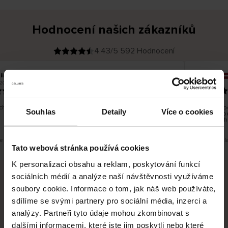
Hodnocení našich zákazníků
4.43/5 592 Hodnocení
iina T
Inese J
O
KUPUJÍCÍ
2026
05.08.2026
v
ě
19.07.2026
ř
e
n
ý
z
á
hno dobré a dobré
Dodání zbož
k
Souhlas
Detaily
Více o cookies
a
vrácení zb
z
pracovních
n
í
k
je překlad. Zobrazit původní verzi.
Toto je překl
Tato webová stránka používá cookies
K personalizaci obsahu a reklam, poskytování funkcí
sociálních médií a analýze naší návštěvnosti využíváme
soubory cookie. Informace o tom, jak náš web používáte,
Bezpečné doručení
Bezpečná platba
sdílíme se svými partnery pro sociální média, inzerci a
analýzy. Partneři tyto údaje mohou zkombinovat s
60 dní právo na vrácení
dalšími informacemi, které jste jim poskytli nebo které