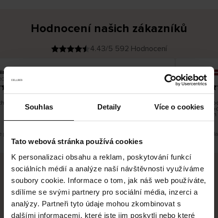
Hodnocení našich zákazníků
4.43/5 592 Hodnocení
iina T
Inese J
O
KUPUJÍCÍ
2026
05.08.2026
v
ě
19.07.2026
ř
e
n
ý
z
á
hno dobré a dobré
Dodání zbož
k
Souhlas
Detaily
Více o cookies
a
vrácení zbo
z
pracovních
n
í
k
e překlad. Zobrazit původní verzi.
Toto je překl
Tato webová stránka používá cookies
K personalizaci obsahu a reklam, poskytování funkcí
sociálních médií a analýze naší návštěvnosti využíváme
soubory cookie. Informace o tom, jak náš web používáte,
Bezpečné doručení
Bezpečná platba
sdílíme se svými partnery pro sociální média, inzerci a
analýzy. Partneři tyto údaje mohou zkombinovat s
60 dní právo na vrácení
dalšími informacemi, které jste jim poskytli nebo které