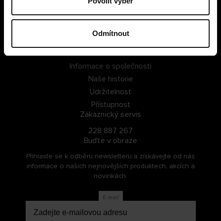
Povolit výběr
PŘIHLÁSIT SE
Odmítnout
ZAREGISTROVAT SE
O Cellbes
Informace o společnosti
Naše historie
Udržitelnost
Přístupnost
Zákaznický servis
228 887 267
Buďte v obraze
Přihlaste se k odběru newsletteru a získávejte od nás
informace o našich nejnovějších produktech, akcích a
novinkách.
E-mail