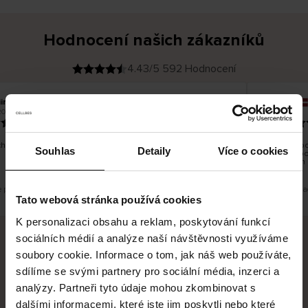
Hodnocení našich zákazníků
4.43/5 592 Hodnocení
ina T
Inese J
O
KUPUJÍCÍ
2026
05.08.2026
v
ě
19.07.2026
ř
e
n
ý
z
á
hno dobré a dobré
Dodání zbož
k
Souhlas
Detaily
Více o cookies
a
vrácení zbo
z
pracovních 
n
í
k
e překlad. Zobrazit původní verzi.
Toto je překla
Tato webová stránka používá cookies
K personalizaci obsahu a reklam, poskytování funkcí
sociálních médií a analýze naší návštěvnosti využíváme
soubory cookie. Informace o tom, jak náš web používáte,
Bezpečné doručení
Bezpečná platba
sdílíme se svými partnery pro sociální média, inzerci a
analýzy. Partneři tyto údaje mohou zkombinovat s
60 dní právo na vrácení
dalšími informacemi, které jste jim poskytli nebo které