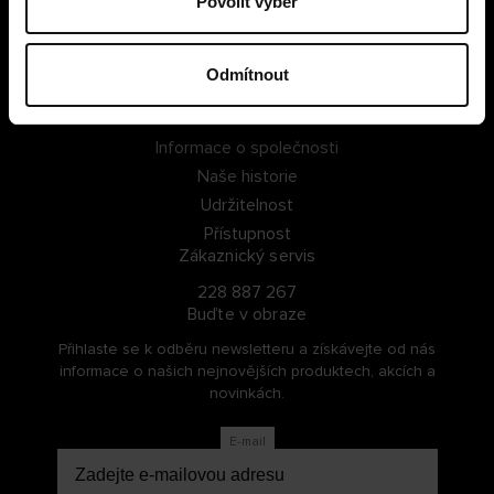
Povolit výběr
PŘIHLÁSIT SE
Odmítnout
ZAREGISTROVAT SE
O Cellbes
Informace o společnosti
Naše historie
Udržitelnost
Přístupnost
Zákaznický servis
228 887 267
Buďte v obraze
Přihlaste se k odběru newsletteru a získávejte od nás
informace o našich nejnovějších produktech, akcích a
novinkách.
E-mail