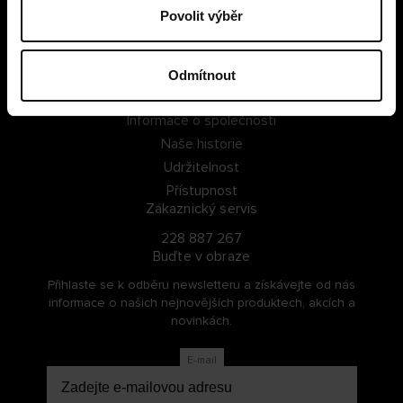
Povolit výběr
PŘIHLÁSIT SE
ZAREGISTROVAT SE
Odmítnout
O Cellbes
Informace o společnosti
Naše historie
Udržitelnost
Přístupnost
Zákaznický servis
228 887 267
Buďte v obraze
Přihlaste se k odběru newsletteru a získávejte od nás
informace o našich nejnovějších produktech, akcích a
novinkách.
E-mail