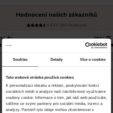
Hodnocení našich zákazníků
4.43/5 592 Hodnocení
na T
Inese J
O
KUPUJÍCÍ
26
05.08.2026
v
ě
19.07.2026
ř
e
n
ý
z
á
no dobré a dobré
Dodání zboží 
k
a
vrácení zboží
z
Souhlas
Detaily
Více o cookies
pracovních d
n
í
k
překlad. Zobrazit původní verzi.
Toto je překlad.
Tato webová stránka používá cookies
K personalizaci obsahu a reklam, poskytování funkcí
sociálních médií a analýze naší návštěvnosti využíváme
Bezpečné doručení
Bezpečná platba
soubory cookie. Informace o tom, jak náš web používáte,
sdílíme se svými partnery pro sociální média, inzerci a
60 dní právo na vrácení
analýzy. Partneři tyto údaje mohou zkombinovat s