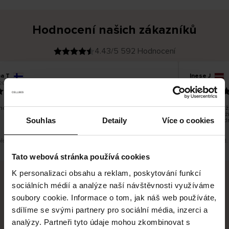
Hodnocení našich zákazníků
4.43/5 592 Hodnocení
na T
Inese J
O
KUPUJÍCÍ
26
05.08.2026
v
ě
19.07.2026
ř
e
n
ý
z
á
no dobré a dobré
Dodání zboží 
k
a
vrácení zboží
z
Souhlas
Detaily
Více o cookies
pracovních d
n
í
k
překlad. Zobrazit původní verzi.
Toto je překlad.
Tato webová stránka používá cookies
K personalizaci obsahu a reklam, poskytování funkcí
sociálních médií a analýze naší návštěvnosti využíváme
Bezpečné doručení
Bezpečná platba
soubory cookie. Informace o tom, jak náš web používáte,
sdílíme se svými partnery pro sociální média, inzerci a
60 dní právo na vrácení
analýzy. Partneři tyto údaje mohou zkombinovat s