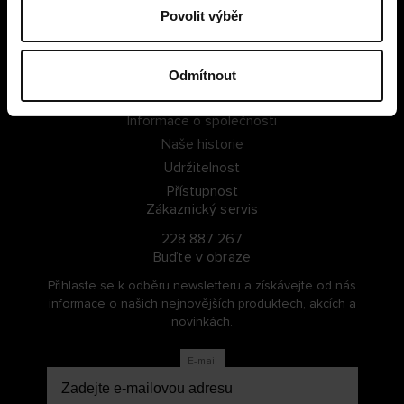
Povolit výběr
PŘIHLÁSIT SE
ZAREGISTROVAT SE
Odmítnout
O Cellbes
Informace o společnosti
Naše historie
Udržitelnost
Přístupnost
Zákaznický servis
228 887 267
Buďte v obraze
Přihlaste se k odběru newsletteru a získávejte od nás
informace o našich nejnovějších produktech, akcích a
novinkách.
E-mail