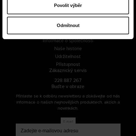
Povolit výběr
PŘIHLÁSIT SE
ZAREGISTROVAT SE
Odmítnout
O Cellbes
Informace o společnosti
Naše historie
Udržitelnost
Přístupnost
Zákaznický servis
228 887 267
Buďte v obraze
Přihlaste se k odběru newsletteru a získávejte od nás
informace o našich nejnovějších produktech, akcích a
novinkách.
E-mail