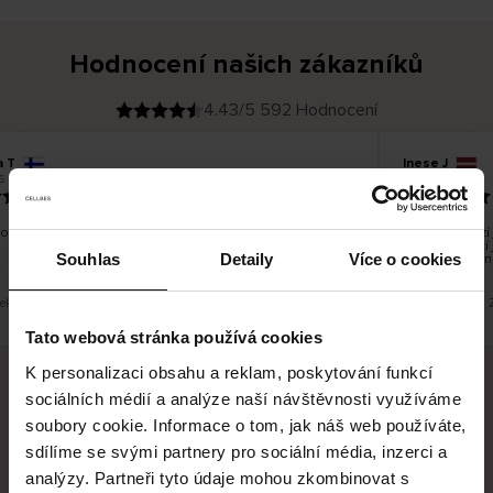
Hodnocení našich zákazníků
4.43/5 592 Hodnocení
a T
Inese J
O
KUPUJÍCÍ
6
05.08.2026
v
ě
19.07.2026
ř
e
n
ý
z
á
o dobré a dobré
Dodání zboží j
k
a
vrácení zboží 
z
Souhlas
Detaily
Více o cookies
pracovních dn
n
í
k
řeklad. Zobrazit původní verzi.
Toto je překlad. 
Tato webová stránka používá cookies
K personalizaci obsahu a reklam, poskytování funkcí
sociálních médií a analýze naší návštěvnosti využíváme
Bezpečné doručení
Bezpečná platba
soubory cookie. Informace o tom, jak náš web používáte,
sdílíme se svými partnery pro sociální média, inzerci a
60 dní právo na vrácení
analýzy. Partneři tyto údaje mohou zkombinovat s