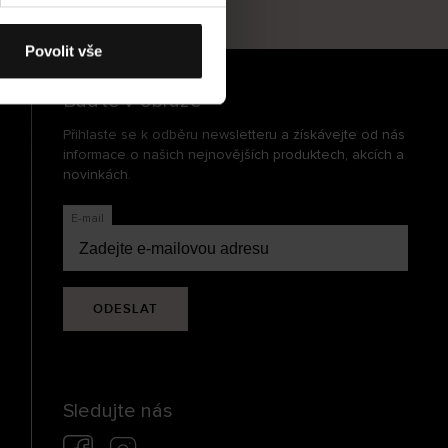
cení
Povolit vše
Buďte v obraze
Přihlaste se k odběru newsletteru a získávejte od nás
informace o našich nejnovějších produktech, akcích a
novinkách.
E-mail
ODESLAT
Sledujte nás