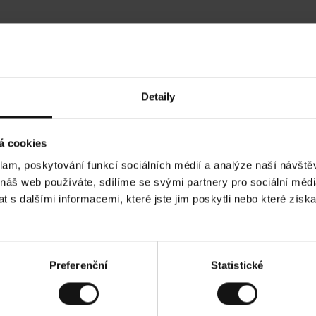
Hodnocení našich zákazníků
Detaily
•
Ines P
•
05.08.2026
05.
O
KUPUJÍCÍ
á cookies
v
ě
16.07.2026
ř
e
klam, poskytování funkcí sociálních médií a analýze naší návšt
n
ý
í je obvykle velmi rychlé - do 5 pracovních dnů,
z
Vynikající kvalita
 náš web používáte, sdílíme se svými partnery pro sociální média
á
 zboží je nekonečný příběh smutku - může trvat až
k
a
ch dnů.
 s dalšími informacemi, které jste jim poskytli nebo které získa
z
n
í
k
d. Zobrazit původní verzi.
Toto je překlad. Zobra
Preferenční
Statistické