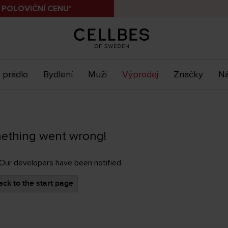
 POLOVIČNÍ CENU*
 prádlo
Bydlení
Muži
Výprodej
Značky
Ná
ething went wrong!
 Our developers have been notified.
ck to the start page