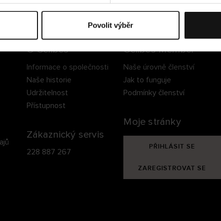
ezpečné doručení
Bezpečná platba
60 dní právo na vrá
Povolit výběr
O Cellbes
Cellbes Member
Informace o společnosti
Naše úrovně členství
Naše historie
Jak to funguje
Udržitelnost
Podmínky členství
Přístupnost
Moje stránky
Zákaznický servis
ajů
PŘIHLÁSIT SE
228 887 267
ZAREGISTROVAT SE