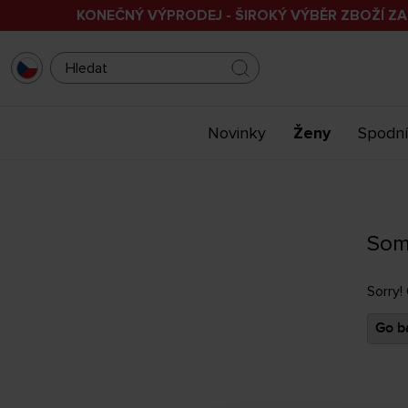
KONEČNÝ VÝPRODEJ - ŠIROKÝ VÝBĚR ZBOŽÍ ZA
Novinky
Ženy
Spodní
Som
Sorry!
Go ba