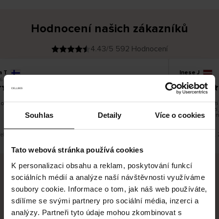
Hodnocení našich zákazníků
4.43/5 592 Hodnocení
a T
Inese J
O
KUPUJÍCÍ
6
05.08.2026
v
ě
19.07.2026
ř
e
n
ý
z
á
o dobré a dobré
Dodání zboží j
k
a
vrácení zboží
z
Souhlas
Detaily
Více o cookies
pracovních dn
n
í
k
řeklad. Zobrazit původní verzi.
Toto je překlad.
Tato webová stránka používá cookies
K personalizaci obsahu a reklam, poskytování funkcí
sociálních médií a analýze naší návštěvnosti využíváme
Bezpečné doručení
Bezpečná platba
soubory cookie. Informace o tom, jak náš web používáte,
sdílíme se svými partnery pro sociální média, inzerci a
60 dní právo na vrácení
analýzy. Partneři tyto údaje mohou zkombinovat s