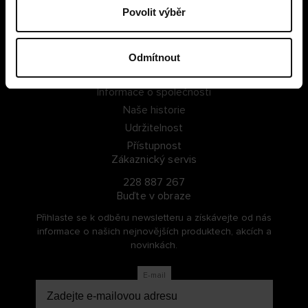
Povolit výběr
PŘIHLÁSIT SE
ZAREGISTROVAT SE
Odmítnout
O Cellbes
Informace o společnosti
Naše historie
Udržitelnost
Přístupnost
Zákaznický servis
228 887 267
Buďte v obraze
Přihlaste se k odběru newsletteru a získávejte od nás
informace o našich nejnovějších produktech, akcích a
novinkách.
E-mail