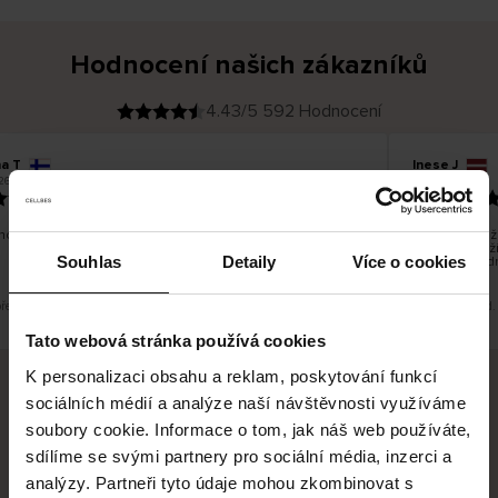
Hodnocení našich zákazníků
4.43/5 592 Hodnocení
na T
Inese J
O
KUPUJÍCÍ
26
05.08.2026
v
ě
19.07.2026
ř
e
n
ý
z
á
o dobré a dobré
Dodání zboží 
k
a
vrácení zboží
z
Souhlas
Detaily
Více o cookies
pracovních d
n
í
k
překlad. Zobrazit původní verzi.
Toto je překlad.
Tato webová stránka používá cookies
K personalizaci obsahu a reklam, poskytování funkcí
sociálních médií a analýze naší návštěvnosti využíváme
Bezpečné doručení
Bezpečná platba
soubory cookie. Informace o tom, jak náš web používáte,
sdílíme se svými partnery pro sociální média, inzerci a
60 dní právo na vrácení
analýzy. Partneři tyto údaje mohou zkombinovat s