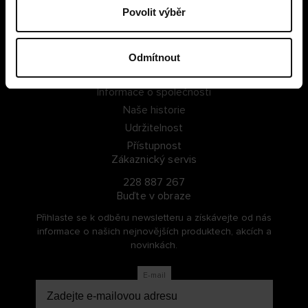
Povolit výběr
PŘIHLÁSIT SE
ZAREGISTROVAT SE
Odmítnout
O Cellbes
Informace o společnosti
Naše historie
Udržitelnost
Přístupnost
Zákaznický servis
228 887 267
Buďte v obraze
Přihlaste se k odběru newsletteru a získávejte od nás
informace o našich nejnovějších produktech, akcích a
novinkách.
E-mail