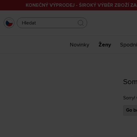
KONEČNÝ VÝPRODEJ - ŠIROKÝ VÝBĚR ZBOŽÍ ZA
Novinky
Ženy
Spodní
Som
Sorry!
Go ba