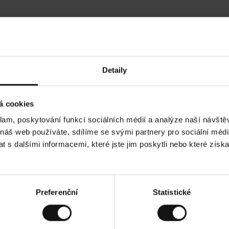
Hodnocení našich zákazníků
Detaily
•
Ines P
•
05.08.2026
05
O
KUPUJÍCÍ
á cookies
v
ě
16.07.2026
ř
e
klam, poskytování funkcí sociálních médií a analýze naší návšt
n
ý
í je obvykle velmi rychlé - do 5 pracovních dnů,
z
Vynikající kvalit
 náš web používáte, sdílíme se svými partnery pro sociální média
á
 zboží je nekonečný příběh smutku - může trvat až
k
a
ích dnů.
 s dalšími informacemi, které jste jim poskytli nebo které získa
z
n
í
k
ad. Zobrazit původní verzi.
Toto je překlad. Zobr
Preferenční
Statistické