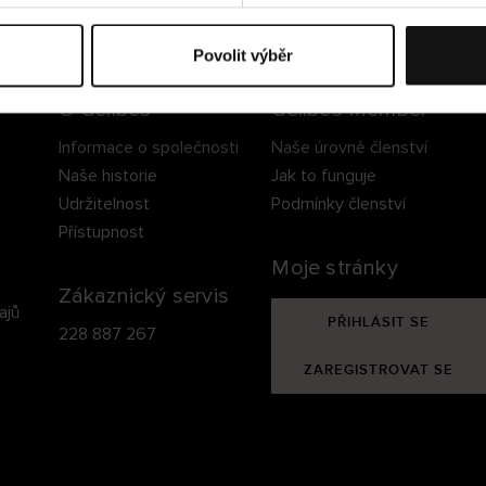
ezpečné doručení
Bezpečná platba
60 dní právo na vrá
Povolit výběr
O Cellbes
Cellbes Member
Informace o společnosti
Naše úrovně členství
Naše historie
Jak to funguje
Udržitelnost
Podmínky členství
Přístupnost
Moje stránky
Zákaznický servis
ajů
PŘIHLÁSIT SE
228 887 267
ZAREGISTROVAT SE