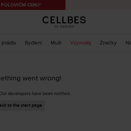
 POLOVIČNÍ CENU*
 prádlo
Bydlení
Muži
Výprodej
Značky
Ná
ething went wrong!
 Our developers have been notified.
ck to the start page