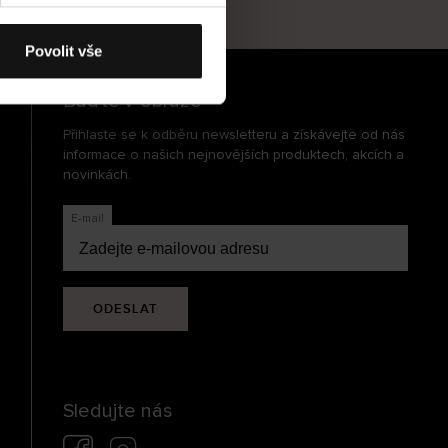
cení
Povolit vše
Buďte v obraze
Přihlaste se k odběru newsletteru a získávejte od nás
informace o našich nejnovějších produktech, akcích a
novinkách.
E-mail
ODESLAT
Sledujte nás