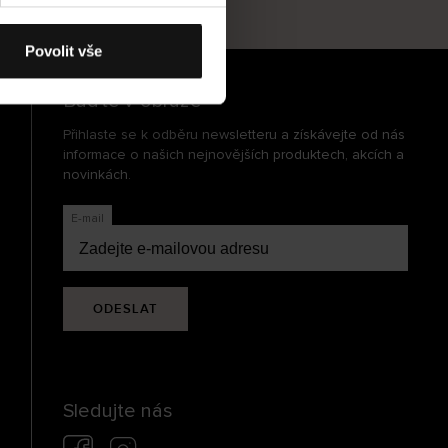
cení
Povolit vše
Buďte v obraze
Přihlaste se k odběru newsletteru a získávejte od nás
informace o našich nejnovějších produktech, akcích a
novinkách.
E-mail
ODESLAT
Sledujte nás