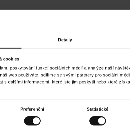
Hodnocení našich zákazníků
Detaily
•
Ines P
•
05.08.2026
05.
O
KUPUJÍCÍ
á cookies
v
ě
16.07.2026
ř
e
klam, poskytování funkcí sociálních médií a analýze naší návšt
n
ý
í je obvykle velmi rychlé - do 5 pracovních dnů,
z
Vynikající kvalit
 náš web používáte, sdílíme se svými partnery pro sociální média
á
 zboží je nekonečný příběh smutku - může trvat až
k
a
ích dnů.
 s dalšími informacemi, které jste jim poskytli nebo které získa
z
n
í
k
d. Zobrazit původní verzi.
Toto je překlad. Zobr
Preferenční
Statistické