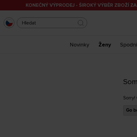
KONEČNÝ VÝPRODEJ - ŠIROKÝ VÝBĚR ZBOŽÍ ZA
Novinky
Ženy
Spodní
Som
Sorry!
Go ba