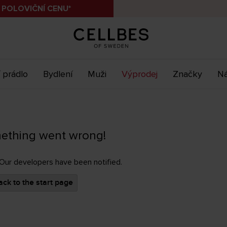
 POLOVIČNÍ CENU*
 prádlo
Bydlení
Muži
Výprodej
Značky
Ná
ething went wrong!
 Our developers have been notified.
ck to the start page