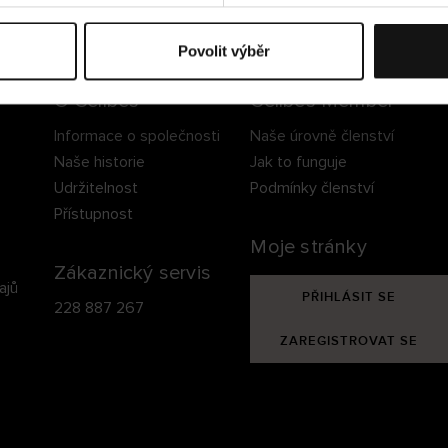
ezpečné doručení
Bezpečná platba
60 dní právo na vrá
Povolit výběr
O Cellbes
Cellbes Member
Informace o společnosti
Naše úrovně členství
Naše historie
Jak to funguje
Udržitelnost
Podmínky členství
Přístupnost
Moje stránky
Zákaznický servis
ajů
PŘIHLÁSIT SE
228 887 267
ZAREGISTROVAT SE