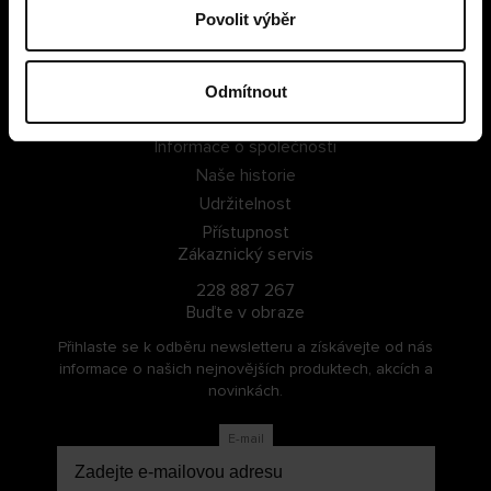
Povolit výběr
PŘIHLÁSIT SE
ZAREGISTROVAT SE
Odmítnout
O Cellbes
Informace o společnosti
Naše historie
Udržitelnost
Přístupnost
Zákaznický servis
228 887 267
Buďte v obraze
Přihlaste se k odběru newsletteru a získávejte od nás
informace o našich nejnovějších produktech, akcích a
novinkách.
E-mail