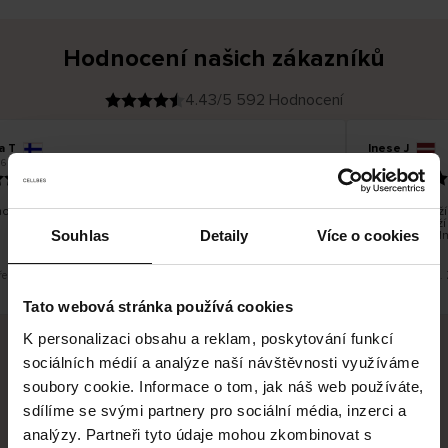
Hodnocení našich zákazníků
4.43/5 592 Hodnocení
a T
Inese J
O
KUPUJÍCÍ
6
05.08.2026
v
ě
19.07.2026
ř
e
n
ý
z
á
o dobré a dobré
Dodání zboží 
k
a
vrácení zboží
z
Souhlas
Detaily
Více o cookies
pracovních dn
n
í
k
řeklad. Zobrazit původní verzi.
Toto je překlad.
Tato webová stránka používá cookies
K personalizaci obsahu a reklam, poskytování funkcí
sociálních médií a analýze naší návštěvnosti využíváme
Bezpečné doručení
Bezpečná platba
soubory cookie. Informace o tom, jak náš web používáte,
sdílíme se svými partnery pro sociální média, inzerci a
60 dní právo na vrácení
analýzy. Partneři tyto údaje mohou zkombinovat s