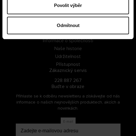
Povolit výběr
PŘIHLÁSIT SE
ZAREGISTROVAT SE
Odmítnout
O Cellbes
Informace o společnosti
Naše historie
Udržitelnost
Přístupnost
Zákaznický servis
228 887 267
Buďte v obraze
Přihlaste se k odběru newsletteru a získávejte od nás
informace o našich nejnovějších produktech, akcích a
novinkách.
E-mail