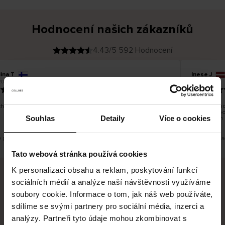
Hodnocení našich zákazníků
4.43/5 592 Hodnocení
iina T
Inese J
O
KUPUJÍCÍ
2026
05.08.2026
v
ě
19.07.2026
ř
e
n
ý
z
á
hno dobré a dobré
Dodání zbož
k
a
vrácení zbo
z
Souhlas
Detaily
Více o cookies
pracovních 
n
í
k
e překlad. Zobrazit původní verzi.
Toto je překl
Tato webová stránka používá cookies
K personalizaci obsahu a reklam, poskytování funkcí
sociálních médií a analýze naší návštěvnosti využíváme
Bezpečné doručení
Bezpečná platba
soubory cookie. Informace o tom, jak náš web používáte,
sdílíme se svými partnery pro sociální média, inzerci a
60 dní právo na vrácení
analýzy. Partneři tyto údaje mohou zkombinovat s