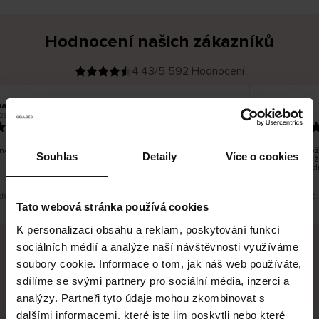
Hodnocení našich zákazníků
4.43/5 592 Hodnocení
na T
Inese J
O
KUPUJÍCÍ
26
05.08.2026
v
ě
19.07.2026
ř
e
n
ý
z
á
no dobré a dobré
Dodání zboží 
k
Souhlas
Detaily
Více o cookies
a
vrácení zboží
z
pracovních d
n
í
k
překlad. Zobrazit původní verzi.
Toto je překlad.
Tato webová stránka používá cookies
K personalizaci obsahu a reklam, poskytování funkcí
sociálních médií a analýze naší návštěvnosti využíváme
soubory cookie. Informace o tom, jak náš web používáte,
Bezpečné doručení
Bezpečná platba
sdílíme se svými partnery pro sociální média, inzerci a
analýzy. Partneři tyto údaje mohou zkombinovat s
60 dní právo na vrácení
dalšími informacemi, které jste jim poskytli nebo které