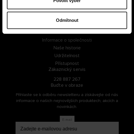
Povolit výběr
PŘIHLÁSIT SE
Odmítnout
ZAREGISTROVAT SE
O Cellbes
Informace o společnosti
Naše historie
Udržitelnost
Přístupnost
Zákaznický servis
228 887 267
Buďte v obraze
Přihlaste se k odběru newsletteru a získávejte od nás
informace o našich nejnovějších produktech, akcích a
novinkách.
E-mail