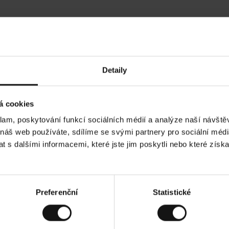
Hodnocení našich zákazníků
Detaily
•
Ines P
•
05.08.2026
05.08
O
KUPUJÍCÍ
á cookies
v
ě
16.07.2026
ř
e
klam, poskytování funkcí sociálních médií a analýze naší návšt
n
ý
je obvykle velmi rychlé - do 5 pracovních dnů,
z
Vynikající kvalita! 
 náš web používáte, sdílíme se svými partnery pro sociální média
á
boží je nekonečný příběh smutku - může trvat až
k
a
h dnů.
 s dalšími informacemi, které jste jim poskytli nebo které získa
z
n
í
k
 Zobrazit původní verzi.
Toto je překlad. Zobrazi
Preferenční
Statistické