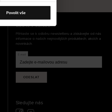
cení
Povolit vše
Buďte v obraze
Přihlaste se k odběru newsletteru a získávejte od nás
informace o našich nejnovějších produktech, akcích a
novinkách.
E-mail
ODESLAT
Sledujte nás