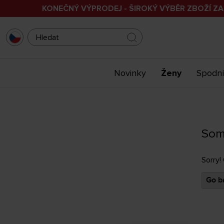
KONEČNÝ VÝPRODEJ - ŠIROKÝ VÝBĚR ZBOŽÍ ZA
Novinky
Ženy
Spodní
Som
Sorry!
Go ba