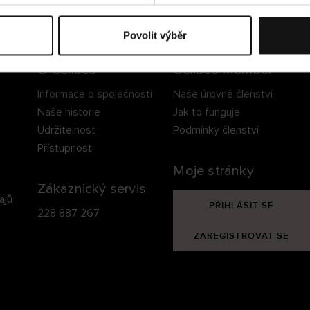
ezpečné doručení
Bezpečná platba
60 dní právo na vrá
Povolit výběr
O Cellbes
Cellbes Member
Informace o společnosti
Naše úrovně členství
Naše historie
Jak to funguje
Udržitelnost
Podmínky členství
Přístupnost
Moje stránky
Zákaznický servis
ajů
PŘIHLÁSIT SE
228 887 267
ZAREGISTROVAT SE