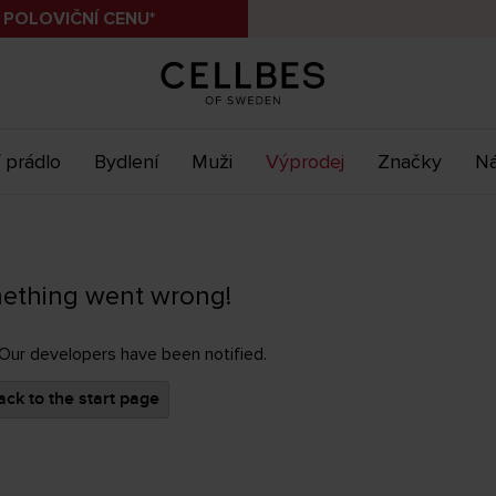
 POLOVIČNÍ CENU*
 prádlo
Bydlení
Muži
Výprodej
Značky
Ná
ething went wrong!
 Our developers have been notified.
ck to the start page