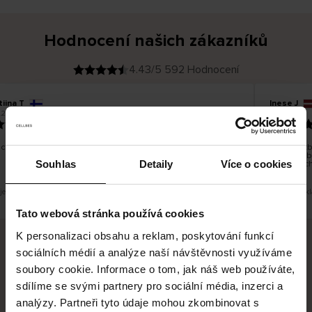
Hodnocení našich zákazníků
4.43/5 592 Hodnocení
tiina T
Inese J
O
KUPUJÍCÍ
.2026
05.08.2026
v
ě
19.07.2026
ř
e
n
ý
z
á
chno dobré a dobré
Dodání zbo
k
a
vrácení zb
z
Souhlas
Detaily
Více o cookies
pracovních
n
í
k
je překlad. Zobrazit původní verzi.
Toto je přek
Tato webová stránka používá cookies
K personalizaci obsahu a reklam, poskytování funkcí
sociálních médií a analýze naší návštěvnosti využíváme
Bezpečné doručení
Bezpečná platba
soubory cookie. Informace o tom, jak náš web používáte,
sdílíme se svými partnery pro sociální média, inzerci a
60 dní právo na vrácení
analýzy. Partneři tyto údaje mohou zkombinovat s