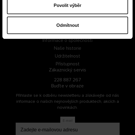
Povolit výběr
PŘIHLÁSIT SE
ZAREGISTROVAT SE
Odmítnout
O Cellbes
Informace o společnosti
Naše historie
Udržitelnost
Přístupnost
Zákaznický servis
228 887 267
Buďte v obraze
Přihlaste se k odběru newsletteru a získávejte od nás
informace o našich nejnovějších produktech, akcích a
novinkách.
E-mail