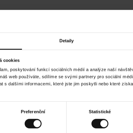
Hodnocení našich zákazníků
Detaily
•
Tods T
•
05.08.2026
0
O
KUPUJÍCÍ
á cookies
v
ě
17.07.2026
ř
e
klam, poskytování funkcí sociálních médií a analýze naší návšt
n
ý
 kvalita! A stále cenově dostupné!
z
Všechno dle oče
 náš web používáte, sdílíme se svými partnery pro sociální média
á
k
a
 s dalšími informacemi, které jste jim poskytli nebo které získa
z
n
í
k
lad. Zobrazit původní verzi.
Toto je překlad. Zob
Preferenční
Statistické