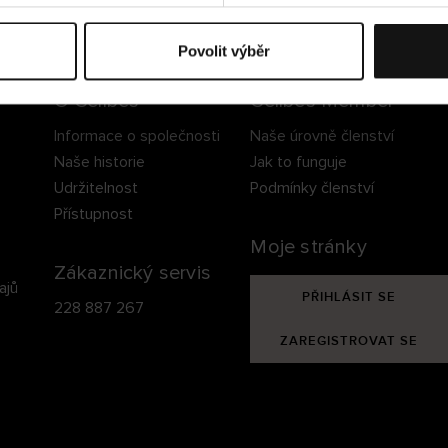
ezpečné doručení
Bezpečná platba
60 dní právo na vrá
Povolit výběr
O Cellbes
Cellbes Member
Informace o společnosti
Naše úrovně členství
Naše historie
Jak to funguje
Udržitelnost
Podmínky členství
Přístupnost
Moje stránky
Zákaznický servis
ajů
PŘIHLÁSIT SE
228 887 267
ZAREGISTROVAT SE