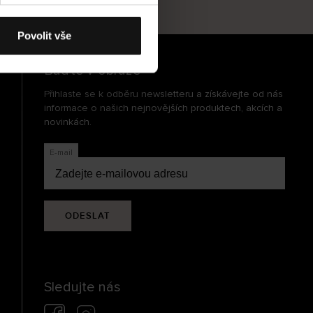
cení
Povolit vše
Buďte v obraze
Přihlaste se k odběru newsletteru a získávejte od nás
informace o našich nejnovějších produktech, akcích a
novinkách.
E-mail
ODESLAT
Sledujte nás