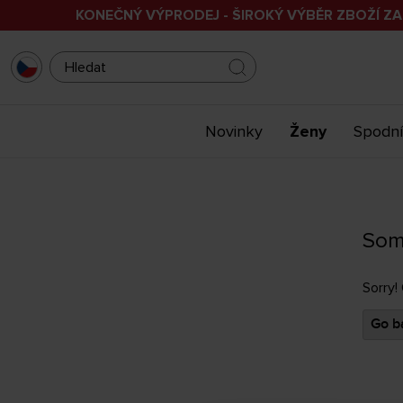
KONEČNÝ VÝPRODEJ - ŠIROKÝ VÝBĚR ZBOŽÍ ZA
Novinky
Ženy
Spodní
Som
Sorry!
Go ba