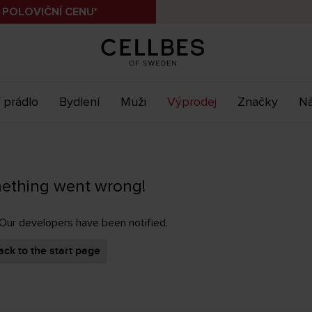
 POLOVIČNÍ CENU*
 prádlo
Bydlení
Muži
Výprodej
Značky
Ná
ething went wrong!
 Our developers have been notified.
ck to the start page