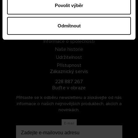
Povolit výběr
PŘIHLÁSIT SE
ZAREGISTROVAT SE
Odmítnout
O Cellbes
Informace o společnosti
Naše historie
Udržitelnost
Přístupnost
Zákaznický servis
228 887 267
Buďte v obraze
Přihlaste se k odběru newsletteru a získávejte od nás
informace o našich nejnovějších produktech, akcích a
novinkách.
E-mail