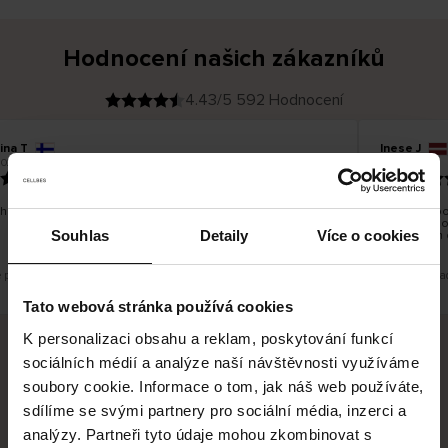
Hodnocení našich zákazníků
4.43/5 592 Hodnocení
ina T
Inese J
O
KUPUJÍCÍ
2026
05.08.2026
v
ě
19.07.2026
ř
e
n
ý
z
á
hno dobré a dobré
Dodání zbož
k
a
vrácení zbo
z
Souhlas
Detaily
Více o cookies
pracovních 
n
í
k
e překlad. Zobrazit původní verzi.
Toto je překla
Tato webová stránka používá cookies
K personalizaci obsahu a reklam, poskytování funkcí
sociálních médií a analýze naší návštěvnosti využíváme
Bezpečné doručení
Bezpečná platba
soubory cookie. Informace o tom, jak náš web používáte,
sdílíme se svými partnery pro sociální média, inzerci a
60 dní právo na vrácení
analýzy. Partneři tyto údaje mohou zkombinovat s