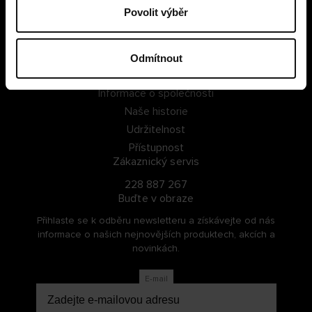
Povolit výběr
PŘIHLÁSIT SE
ZAREGISTROVAT SE
Odmítnout
O Cellbes
Informace o společnosti
Naše historie
Udržitelnost
Přístupnost
Zákaznický servis
228 887 267
Buďte v obraze
Přihlaste se k odběru newsletteru a získávejte od nás
informace o našich nejnovějších produktech, akcích a
novinkách.
E-mail