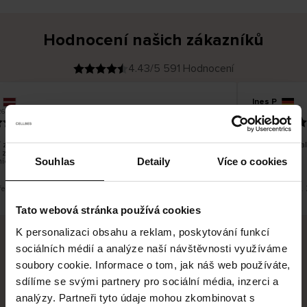
Hodnocení našich zákazníků
4.43/5 591 Hodnocení
Ines P
O
KUPUJÍCÍ
05.08.2026
26
v
ě
16.07.2026
ř
e
n
ý
z
á
zboží je obvykle velmi rychlé - do 5 pracovních dnů, ale
Vynikající kva
k
 zboží je nekonečný příběh smutku - může trvat až 20
a
z
Souhlas
Detaily
Více o cookies
ích dnů.
n
í
k
řeklad. Zobrazit původní verzi.
Toto je překlad.
Tato webová stránka používá cookies
K personalizaci obsahu a reklam, poskytování funkcí
sociálních médií a analýze naší návštěvnosti využíváme
Bezpečné doručení
Bezpečná platba
soubory cookie. Informace o tom, jak náš web používáte,
sdílíme se svými partnery pro sociální média, inzerci a
60 dní právo na vrácení
analýzy. Partneři tyto údaje mohou zkombinovat s