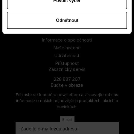
Povolit výběr
PŘIHLÁSIT SE
Odmítnout
ZAREGISTROVAT SE
O Cellbes
Informace o společnosti
Naše historie
Udržitelnost
Přístupnost
Zákaznický servis
228 887 267
Buďte v obraze
Přihlaste se k odběru newsletteru a získávejte od nás
informace o našich nejnovějších produktech, akcích a
novinkách.
E-mail