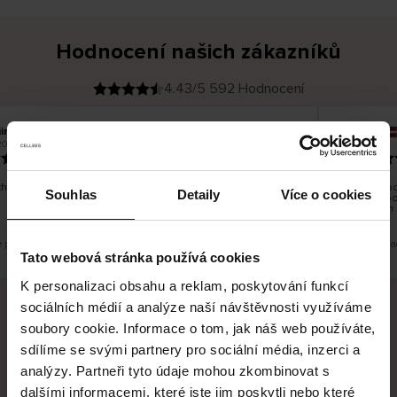
Hodnocení našich zákazníků
4.43/5 592 Hodnocení
ina T
Inese J
O
KUPUJÍCÍ
2026
05.08.2026
v
ě
19.07.2026
ř
e
n
ý
z
á
hno dobré a dobré
Dodání zbož
k
Souhlas
Detaily
Více o cookies
a
vrácení zbo
z
pracovních 
n
í
k
e překlad. Zobrazit původní verzi.
Toto je překla
Tato webová stránka používá cookies
K personalizaci obsahu a reklam, poskytování funkcí
sociálních médií a analýze naší návštěvnosti využíváme
soubory cookie. Informace o tom, jak náš web používáte,
Bezpečné doručení
Bezpečná platba
sdílíme se svými partnery pro sociální média, inzerci a
analýzy. Partneři tyto údaje mohou zkombinovat s
60 dní právo na vrácení
dalšími informacemi, které jste jim poskytli nebo které