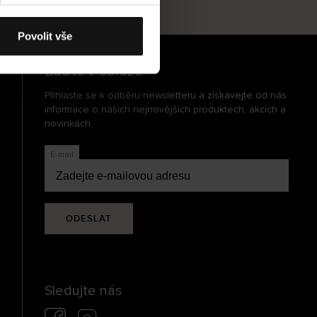
cení
Povolit vše
Buďte v obraze
Přihlaste se k odběru newsletteru a získávejte od nás
informace o našich nejnovějších produktech, akcích a
novinkách.
E-mail
ODESLAT
Sledujte nás