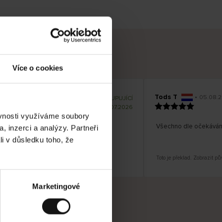
Více o cookies
Tods T
•
.08.2026
05.08.2
O
KUPUJÍCÍ
v
ě
17.07.2026
ř
e
ěvnosti využíváme soubory
n
ý
a! A stále cenově dostupné!
z
Všechno dle očekávání
, inzerci a analýzy. Partneři
á
k
a
li v důsledku toho, že
z
n
í
k
azit původní verzi.
Toto je překlad. Zobrazit pův
Marketingové