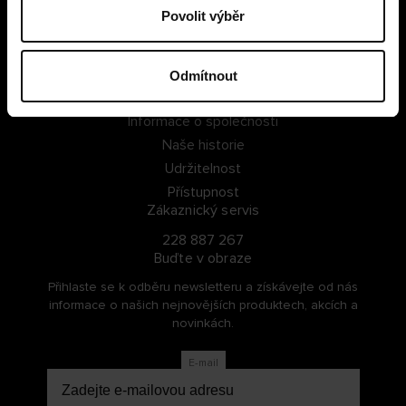
Povolit výběr
PŘIHLÁSIT SE
ZAREGISTROVAT SE
Odmítnout
O Cellbes
Informace o společnosti
Naše historie
Udržitelnost
Přístupnost
Zákaznický servis
228 887 267
Buďte v obraze
Přihlaste se k odběru newsletteru a získávejte od nás
informace o našich nejnovějších produktech, akcích a
novinkách.
E-mail