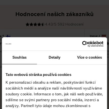
Hodnocení našich zákazníků
4.43/5 592 Hodnocení
a T
Inese J
O
KUPUJÍCÍ
6
05.08.2026
v
ě
19.07.2026
ř
e
n
ý
z
á
o dobré a dobré
Dodání zboží 
k
a
vrácení zboží
z
Souhlas
Detaily
Více o cookies
pracovních dn
n
í
k
řeklad. Zobrazit původní verzi.
Toto je překlad.
Tato webová stránka používá cookies
K personalizaci obsahu a reklam, poskytování funkcí
sociálních médií a analýze naší návštěvnosti využíváme
Bezpečné doručení
Bezpečná platba
soubory cookie. Informace o tom, jak náš web používáte,
sdílíme se svými partnery pro sociální média, inzerci a
60 dní právo na vrácení
analýzy. Partneři tyto údaje mohou zkombinovat s