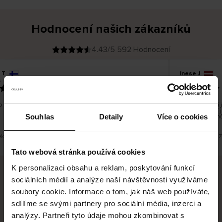
Hodnocení našich zákazníků
4.43/5 592 Hodnocení
 T
Inese J
O
KUPUJÍCÍ
05.08.2026
v
ě
19.07.2026
ř
e
n
ý
z
á
 dobré a dobré
Dodání zboží j
k
a
vrácení zboží 
z
Souhlas
Detaily
Více o cookies
pracovních dnů
n
í
k
eklad. Zobrazit původní verzi.
Toto je překlad. Z
Tato webová stránka používá cookies
K personalizaci obsahu a reklam, poskytování funkcí
sociálních médií a analýze naší návštěvnosti využíváme
Bezpečné doručení
Bezpečná platba
soubory cookie. Informace o tom, jak náš web používáte,
sdílíme se svými partnery pro sociální média, inzerci a
60 dní právo na vrácení
analýzy. Partneři tyto údaje mohou zkombinovat s