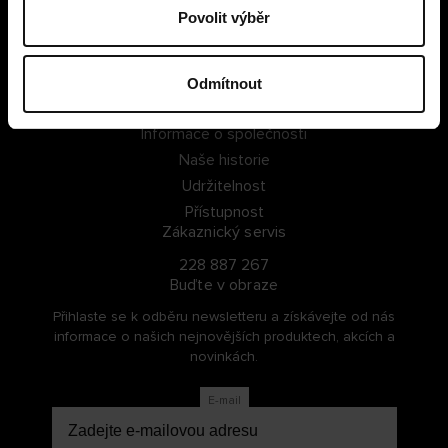
Povolit výběr
PŘIHLÁSIT SE
ZAREGISTROVAT SE
Odmítnout
O Cellbes
Informace o společnosti
Naše historie
Udržitelnost
Přístupnost
Zákaznický servis
228 887 267
Buďte v obraze
Přihlaste se k odběru newsletteru a získávejte od nás
informace o našich nejnovějších produktech, akcích a
novinkách.
E-mail