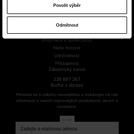
Povolit výběr
PŘIHLÁSIT SE
ZAREGISTROVAT SE
Odmítnout
O Cellbes
Informace o společnosti
Naše historie
Udržitelnost
Přístupnost
Zákaznický servis
228 887 267
Buďte v obraze
Přihlaste se k odběru newsletteru a získávejte od nás
informace o našich nejnovějších produktech, akcích a
novinkách.
E-mail