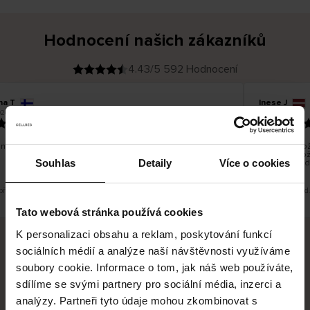
Hodnocení našich zákazníků
4.43/5 592 Hodnocení
na T
Inese J
O
KUPUJÍCÍ
26
05.08.2026
v
ě
19.07.2026
ř
e
n
ý
z
á
no dobré a dobré
Dodání zboží
k
a
vrácení zbož
z
Souhlas
Detaily
Více o cookies
pracovních d
n
í
k
 překlad. Zobrazit původní verzi.
Toto je překlad
Tato webová stránka používá cookies
K personalizaci obsahu a reklam, poskytování funkcí
sociálních médií a analýze naší návštěvnosti využíváme
Bezpečné doručení
Bezpečná platba
soubory cookie. Informace o tom, jak náš web používáte,
sdílíme se svými partnery pro sociální média, inzerci a
60 dní právo na vrácení
analýzy. Partneři tyto údaje mohou zkombinovat s