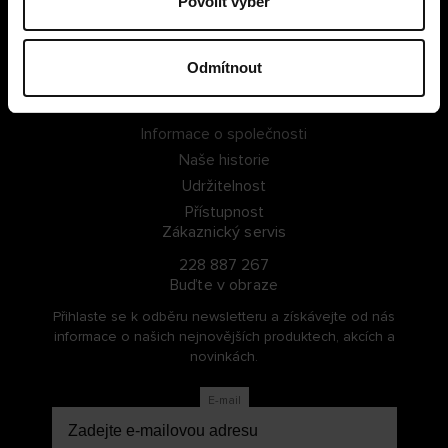
Povolit výběr
PŘIHLÁSIT SE
Odmítnout
ZAREGISTROVAT SE
O Cellbes
Informace o společnosti
Naše historie
Udržitelnost
Přístupnost
Zákaznický servis
228 887 267
Buďte v obraze
Přihlaste se k odběru newsletteru a získávejte od nás
informace o našich nejnovějších produktech, akcích a
novinkách.
E-mail