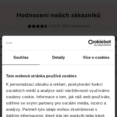
Hodnocení našich zákazníků
4.43/5 592 Hodnocení
ina T
Inese J
O
KUPUJÍCÍ
2026
05.08.2026
v
ě
19.07.2026
ř
e
n
ý
z
á
hno dobré a dobré
Dodání zbož
k
Souhlas
Detaily
Více o cookies
a
vrácení zbo
z
pracovních 
n
í
k
e překlad. Zobrazit původní verzi.
Toto je překla
Tato webová stránka používá cookies
K personalizaci obsahu a reklam, poskytování funkcí
sociálních médií a analýze naší návštěvnosti využíváme
soubory cookie. Informace o tom, jak náš web používáte,
Bezpečné doručení
Bezpečná platba
sdílíme se svými partnery pro sociální média, inzerci a
analýzy. Partneři tyto údaje mohou zkombinovat s
60 dní právo na vrácení
dalšími informacemi, které jste jim poskytli nebo které