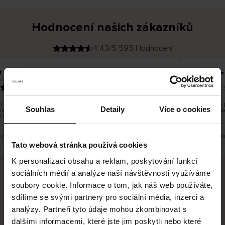
Hodnocení našich zákazníků
4.43/5 595 Hodnocení
t H
Sirpa J
O
KUPUJÍCÍ
2026
09.08.2026
v
ě
22.07.2026
ř
e
n
ý
z
á
 bylo dobré, ale je škoda, že si nemůžete vybrat kurýrní
S produkty 
k
Souhlas
Detaily
Více o cookies
čnost. Nedoručujete do balíkomatů DPD a Unisend, což
a
Legíny mi p
z
 lépe hodilo do místa vašeho bydliště.
n
í
k
e překlad. Zobrazit původní verzi.
Toto je překla
Tato webová stránka používá cookies
K personalizaci obsahu a reklam, poskytování funkcí
sociálních médií a analýze naší návštěvnosti využíváme
soubory cookie. Informace o tom, jak náš web používáte,
Bezpečné doručení
Bezpečná platba
sdílíme se svými partnery pro sociální média, inzerci a
analýzy. Partneři tyto údaje mohou zkombinovat s
60 dní právo na vrácení
dalšími informacemi, které jste jim poskytli nebo které