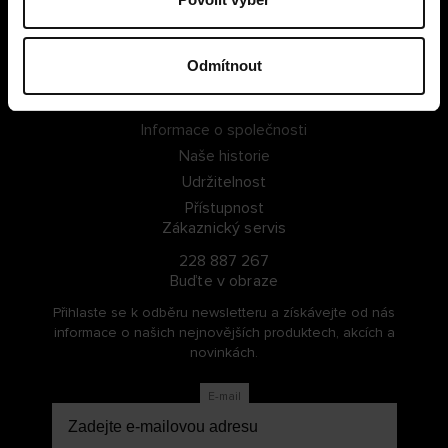
PŘIHLÁSIT SE
Odmítnout
ZAREGISTROVAT SE
O Cellbes
Informace o společnosti
Naše historie
Udržitelnost
Přístupnost
Zákaznický servis
228 887 267
Buďte v obraze
Přihlaste se k odběru newsletteru a získávejte od nás
informace o našich nejnovějších produktech, akcích a
novinkách.
E-mail