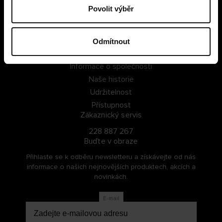
Povolit výběr
PŘIHLÁSIT SE
ZAREGISTROVAT SE
Odmítnout
O Cellbes
Informace o společnosti
Naše historie
Udržitelnost
Přístupnost
Zákaznický servis
228 887 267
Buďte v obraze
Přihlaste se k odběru newsletteru a získávejte od nás
informace o našich nejnovějších produktech, akcích a
novinkách.
E-mail