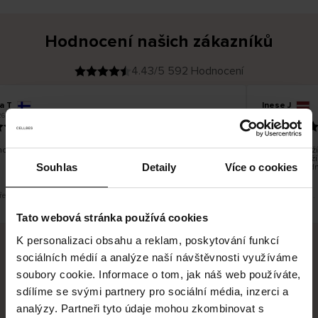
Hodnocení našich zákazníků
4.43/5 592 Hodnocení
a T
Inese J
O
KUPUJÍCÍ
6
05.08.2026
v
ě
19.07.2026
ř
e
n
ý
z
á
o dobré a dobré
Dodání zboží 
k
a
vrácení zboží
z
Souhlas
Detaily
Více o cookies
pracovních dn
n
í
k
řeklad. Zobrazit původní verzi.
Toto je překlad.
Tato webová stránka používá cookies
K personalizaci obsahu a reklam, poskytování funkcí
sociálních médií a analýze naší návštěvnosti využíváme
Bezpečné doručení
Bezpečná platba
soubory cookie. Informace o tom, jak náš web používáte,
sdílíme se svými partnery pro sociální média, inzerci a
60 dní právo na vrácení
analýzy. Partneři tyto údaje mohou zkombinovat s