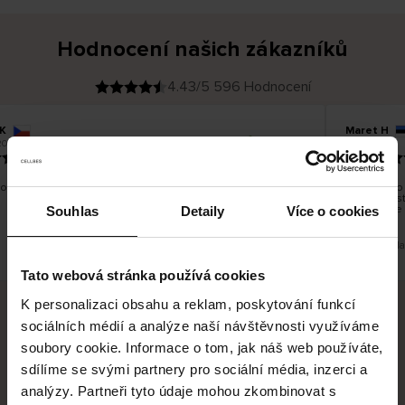
Hodnocení našich zákazníků
4.43/5 596 Hodnocení
K
Maret H
O
KUPUJÍCÍ
2026
09.08.2026
v
ě
21.07.2026
ř
e
n
ý
z
á
obky jsem spokojená. Pěkná kvalita, velikost odpovídá.
Zboží bylo 
k
a
společnost
z
by se lépe 
n
Souhlas
Detaily
Více o cookies
í
k
Toto je překl
Tato webová stránka používá cookies
K personalizaci obsahu a reklam, poskytování funkcí
sociálních médií a analýze naší návštěvnosti využíváme
Bezpečné doručení
Bezpečná platba
soubory cookie. Informace o tom, jak náš web používáte,
sdílíme se svými partnery pro sociální média, inzerci a
60 dní právo na vrácení
analýzy. Partneři tyto údaje mohou zkombinovat s