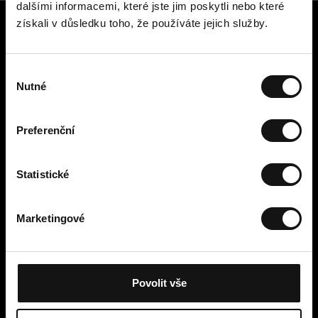
dalšími informacemi, které jste jim poskytli nebo které
získali v důsledku toho, že používáte jejich služby.
Zákaznický servis
Kontaktujte nás
V
Platba, poplatky, doručení a
Nutné
ý
vrácení
b
Snadné vrácení online
ě
Odstoupení od smlouvy
Preferenční
r
Obchodní podmínky
s
Zásady ochrany osobních údajů
o
Statistické
Cookies
u
Cellbes Member
h
Marketingové
Naše úrovně členství
l
Jak to funguje
a
Podmínky členství
s
u
Povolit vše
Moje stránky