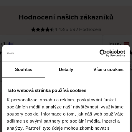
Hodnocení našich zákazníků
4.43/5 592 Hodnocení
na T
Inese J
O
KUPUJÍCÍ
26
05.08.2026
v
ě
19.07.2026
ř
e
n
ý
z
á
o dobré a dobré
Dodání zboží 
k
a
vrácení zboží
z
Souhlas
Detaily
Více o cookies
pracovních d
n
í
k
překlad. Zobrazit původní verzi.
Toto je překlad.
Tato webová stránka používá cookies
K personalizaci obsahu a reklam, poskytování funkcí
sociálních médií a analýze naší návštěvnosti využíváme
Bezpečné doručení
Bezpečná platba
soubory cookie. Informace o tom, jak náš web používáte,
sdílíme se svými partnery pro sociální média, inzerci a
60 dní právo na vrácení
analýzy. Partneři tyto údaje mohou zkombinovat s