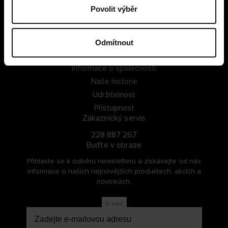
Povolit výběr
PŘIHLÁSIT SE
ZAREGISTROVAT SE
Odmítnout
O Cellbes
Informace o společnosti
Naše historie
Udržitelnost
Přístupnost
Zákaznický servis
228 887 267
Buďte v obraze
Přihlaste se k odběru newsletteru a získávejte od nás
informace o našich nejnovějších produktech, akcích a
novinkách.
E-mail