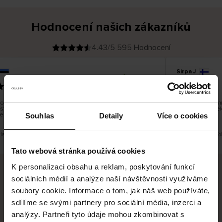
Hodnocení našich zákazníků
4.43/5 595 Hodnocení
Sirpa J
O
KUPUJÍCÍ
09.08.2026
v
ě
22.07.2026
ř
e
n
ý
z
á
o dobré, ale je škoda, že si nemůžete vybrat kurýrní
S produkty jsem
k
st. Nedoručujete do balíkomatů DPD a Unisend, což
a
Legíny mi perfe
z
e hodilo do místa vašeho bydliště.
n
Souhlas
Detaily
Více o cookies
í
k
klad. Zobrazit původní verzi.
Toto je překlad. Zo
Tato webová stránka používá cookies
K personalizaci obsahu a reklam, poskytování funkcí
sociálních médií a analýze naší návštěvnosti využíváme
Bezpečné doručení
Bezpečná platba
soubory cookie. Informace o tom, jak náš web používáte,
sdílíme se svými partnery pro sociální média, inzerci a
60 dní právo na vrácení
analýzy. Partneři tyto údaje mohou zkombinovat s