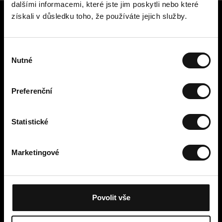
dalšími informacemi, které jste jim poskytli nebo které
získali v důsledku toho, že používáte jejich služby.
Zákaznický servis
Kontaktujte nás
V
Platba, poplatky, doručení a
Nutné
ý
vrácení
b
Snadné vrácení online
ě
Odstoupení od smlouvy
Preferenční
r
Obchodní podmínky
s
Zásady ochrany osobních údajů
o
Statistické
Cookies
u
Cellbes Member
h
Marketingové
Naše úrovně členství
l
Jak to funguje
a
Podmínky členství
s
u
Povolit vše
Moje stránky