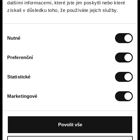
dalšími informacemi, které jste jim poskytli nebo které
získali v důsledku toho, že používáte jejich služby.
Zákaznický servis
Kontaktujte nás
V
Platba, poplatky, doručení a
Nutné
ý
vrácení
b
Snadné vrácení online
ě
Odstoupení od smlouvy
Preferenční
r
Obchodní podmínky
s
Zásady ochrany osobních údajů
o
Statistické
Cookies
u
Cellbes Member
h
Marketingové
Naše úrovně členství
l
Jak to funguje
a
Podmínky členství
s
u
Povolit vše
Moje stránky