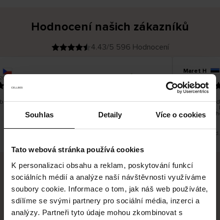
Hodnocení našich zákazníků
4.43/5 596 Hodnocení
Maret H
O
KUPUJÍCÍ
26
09.08.2026
v
ě
21.07.2026
ř
e
n
ý
z
á
bky jsem spokojená. Pěkná kvalita, velikost odpovídá.
Zboží bylo d
k
a
společnost.
z
by se lépe h
n
Souhlas
Detaily
Více o cookies
í
k
Toto je překlad
Tato webová stránka používá cookies
K personalizaci obsahu a reklam, poskytování funkcí
sociálních médií a analýze naší návštěvnosti využíváme
Bezpečné doručení
Bezpečná platba
soubory cookie. Informace o tom, jak náš web používáte,
sdílíme se svými partnery pro sociální média, inzerci a
60 dní právo na vrácení
analýzy. Partneři tyto údaje mohou zkombinovat s